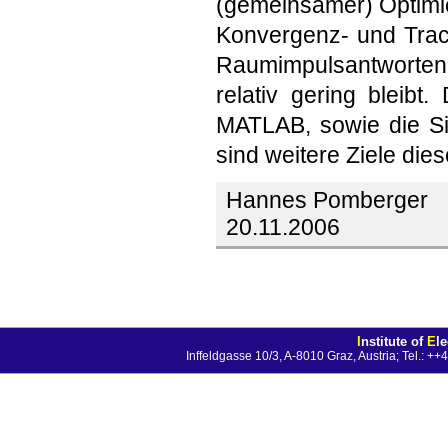
(gemeinsamer) Optimie
Konvergenz- und Track
Raumimpulsantworten 
relativ gering bleib
MATLAB, sowie die S
sind weitere Ziele dies
Hannes Pomberger
t
20.11.2006
I
nstitute of
E
l
Inffeldgasse 10/3, A-8010 Graz, Austria; Tel.: 