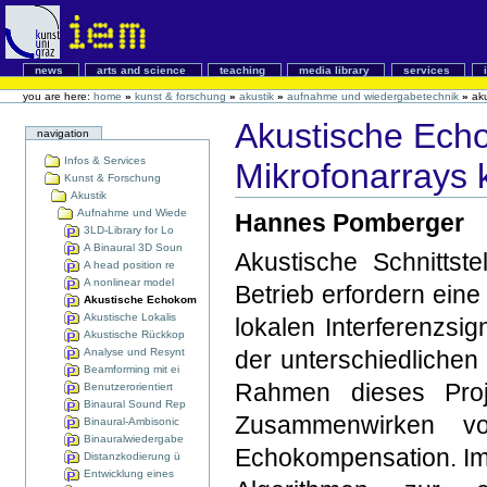
news
arts and science
teaching
media library
services
you are here:
home
»
kunst & forschung
»
akustik
»
aufnahme und wiedergabetechnik
»
ak
Akustische Ech
navigation
Infos & Services
Mikrofonarrays k
Kunst & Forschung
Akustik
Aufnahme und Wiede
Hannes Pomberger
3LD-Library for Lo
A Binaural 3D Soun
Akustische Schnittste
A head position re
A nonlinear model
Betrieb erfordern ein
Akustische Echokom
Akustische Lokalis
lokalen Interferenzs
Akustische Rückkop
Analyse und Resynt
der unterschiedlichen
Beamforming mit ei
Rahmen dieses Proj
Benutzerorientiert
Binaural Sound Rep
Zusammenwirken vo
Binaural-Ambisonic
Binauralwiedergabe
Echokompensation. Im 
Distanzkodierung ü
Entwicklung eines