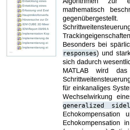
Algorithmen zur e
Entwicklung eines
Entwicklung eines
mathematisch besch
Erfassung und Eval
Hauptmikrofonverfa
gegenübergestell
Hörversuche zur Or
IEM CUBE 3D Mixer
Schrittweitensteuerun
IEM-Report 09/99 A
Implementation Kop
Trackingeigenschaft
Implementierung de
Besonders bei spärli
Implementierung ei
Implementierung ei
responses
) und star
...
sich dadurch wesentl
MATLAB wird das Ve
Schrittweitensteuerun
für einkanaliges Syste
Wechselwirkung eine
generalized side
Echokompensation un
Echokompensation in