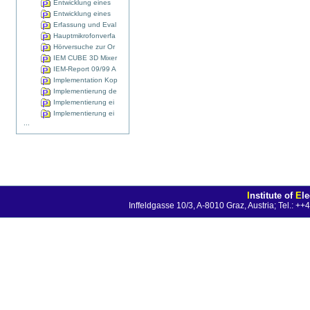
Entwicklung eines
Entwicklung eines
Erfassung und Eval
Hauptmikrofonverfa
Hörversuche zur Or
IEM CUBE 3D Mixer
IEM-Report 09/99 A
Implementation Kop
Implementierung de
Implementierung ei
Implementierung ei
...
I
nstitute of
E
l
Inffeldgasse 10/3, A-8010 Graz, Austria; Tel.: 