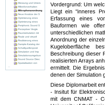
Vordergrund: Um welch
Messung und Unters
Mikrofonverhalten
Liegt ein "inneres P
Mikrophonanordnung
Neue Ansätze der S
Erfassung eines vo
Optimierung eines
Optimierung eines
Bauformen wie offe
Periphonic Sound S
Perzeptiver Vergle
unterschiedlichen mat
Raumsimulation mit
Reale und virtuell
Anordnung der einzeln
Realisierung eines
Sample-Katalog der
Kugeloberfläche b
Schallquellenposit
Simulation und Imp
Beschreibung dieser F
Simulationsumgebun
realisierten Arrays a
Sound Source Direc
Spatialisation von
ermittelt. Die Ergebn
...
denen der Simulation g
Diese Diplomarbeit e
- Insitut für Elektron
mit dem CNMAT - Ce