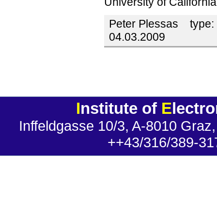
University of California
Peter Plessas
type:
04.03.2009
I
nstitute of
E
lectr
Inffeldgasse 10/3, A-8010 Graz,
++43/316/389-31