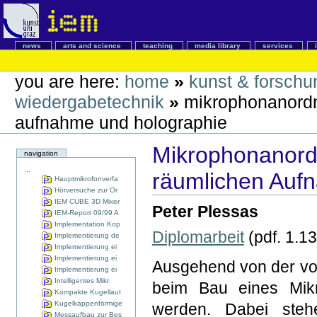
news
arts and science
teaching
media library
services
you are here:
home
»
kunst & forschu
wiedergabetechnik
»
mikrophonanordn
aufnahme und holographie
Mikrophonanord
navigation
...
räumlichen Auf
Hauptmikrofonverfa
Hörversuche zur Or
IEM CUBE 3D Mixer
Peter Plessas
IEM-Report 09/99 A
Implementation Kop
Diplomarbeit
(pdf. 1.1
Implementierung de
Implementierung ei
Implementierung ei
Ausgehend von der vor
Implementierung ei
Intelligentes Mikr
beim Bau eines Mikr
Kompakte Kugellaut
Kugelkappenförmige
werden. Dabei steh
Messaufbau zur Bes