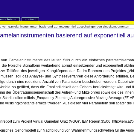
iem - intern
contact
ng von gamelaninstrumenten basierend auf exponentiell ausschwingenden sinuskomponenten
Gamelaninstrumenten basierend auf exponentiell 
 von Gamelaninstrumente des lauten Stils durch ein einfaches parametrisierba
 die typische Signalform weitgehend abrupt einsetzender und exponentiell ab
zw. Teiltöne des jeweiligen Klangkörpers dar. Da im Rahmen des Projektes „Vir
müssen, soll das Analyse- und Syntheseverfahren diese Anforderung erfüllen. B
Folge durch eine reduzierte Anzahl von Parametern beschrieben werden. Dabei wir
feld so gefiltert, dass die Empfindlichkeit des Gehörs berücksichtigt wird und 
igung der Übertragungseigenschaft des Außen- und Mittelohres sowie die des Inne
en Schritt sollen mittels „Frequency Zooming Autoregressive Moving Average (FZ-A
nd Ausklingkonstante ermittelt werden. Aus diesen vier Parametern soll später di
enreport zum Projekt Virtual Gamelan Graz (VGG)“, IEM Report 35/06, http://iem.at/
gisches Gehörmodell zur Nachbildung von Wahrnehmungsschwellen für die Audiocod