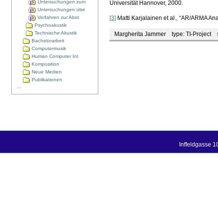
Untersuchungen zum
Universität Hannover, 2000.
Untersuchungen übe
Verfahren zur Abst
[3]
Matti Karjalainen et al., “AR/ARMA A
Psychoakustik
Technische Akustik
Margherita Jammer
type:
TI-Project
s
Bachelorarbeit
Computermusik
Human Computer Int
Komposition
Neue Medien
Publikationen
...
Inffeldgasse 1