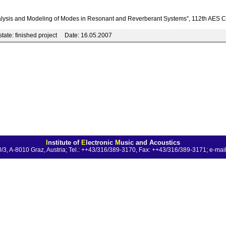
nalysis and Modeling of Modes in Resonant and Reverberant Systems”, 112th AES
tate:
finished project
Date:
16.05.2007
I
nstitute of
E
lectronic
M
usic and Acoustics
0/3, A-8010 Graz, Austria; Tel.: ++43/316/389-3170, Fax: ++43/316/389-3171;
e-mail