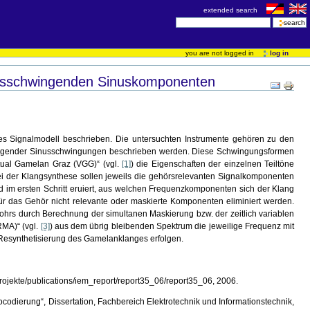
extended search
you are not logged in
log in
ausschwingenden Sinuskomponenten
res Signalmodell beschrieben. Die untersuchten Instrumente gehören zu den
klingender Sinusschwingungen beschrieben werden. Diese Schwingungsformen
tual Gamelan Graz (VGG)“ (vgl.
[1]
) die Eigenschaften der einzelnen Teiltöne
ei der Klangsynthese sollen jeweils die gehörsrelevanten Signalkomponenten
d im ersten Schritt eruiert, aus welchen Frequenzkomponenten sich der Klang
für das Gehör nicht relevante oder maskierte Komponenten eliminiert werden.
nohrs durch Berechnung der simultanen Maskierung bzw. der zeitlich variablen
RMA)“ (vgl.
[3]
) aus dem übrig bleibenden Spektrum die jeweilige Frequenz mit
e Resynthetisierung des Gamelanklanges erfolgen.
projekte/publications/iem_report/report35_06/report35_06, 2006.
ierung“, Dissertation, Fachbereich Elektrotechnik und Informationstechnik,