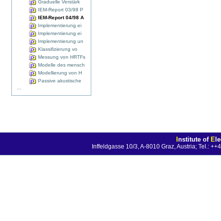
Graduelle Verstärk
IEM-Report 03/98 P
IEM-Report 04/98 A
Implementierung ei
Implementierung ei
Implementierung un
Klassifizierung vo
Messung von HRTFs
Modelle des mensch
Modellierung von H
Passive akustische
...
I
nstitute of
E
l
Inffeldgasse 10/3, A-8010 Graz, Austria; Tel.: 