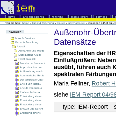
news
arts and science
teaching
media library
services
you are here:
home
»
kunst & forschung
»
akustik
»
psychoakustik
»
iem-report 04/98 auße
Außenohr-Übertr
navigation
Infos & Services
Datensätze
Kunst & Forschung
Akustik
Aufnahme und Wiede
Eigenschaften der HRT
Musikalische Akust
Einflußgrößen: Neben
Psychoakustik
Akustische Kommuni
ausübt, führen auch K
Approximation der
Aufbereitung von k
spektralen Färbungen
Automatische Geräu
Der temporale Char
Maria Fellner,
Robert H
Effekt von interau
Effekte von binaur
Einfluss tieffrequ
siehe
IEM-Report 04/9
Entwicklung eines
Entwicklung eines
Entwicklung eines
type:
IEM-Report
st
Entwurf und Durchf
Erstellung einer K