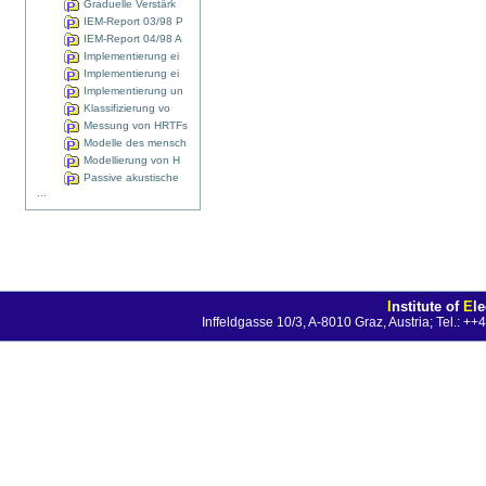
Graduelle Verstärk
IEM-Report 03/98 P
IEM-Report 04/98 A
Implementierung ei
Implementierung ei
Implementierung un
Klassifizierung vo
Messung von HRTFs
Modelle des mensch
Modellierung von H
Passive akustische
...
I
nstitute of
E
l
Inffeldgasse 10/3, A-8010 Graz, Austria; Tel.: 