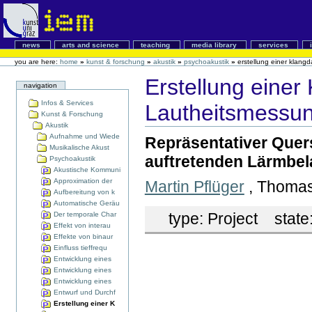
news
arts and science
teaching
media library
services
you are here:
home
»
kunst & forschung
»
akustik
»
psychoakustik
»
erstellung einer klang
Erstellung einer
navigation
Infos & Services
Lautheitsmessu
Kunst & Forschung
Akustik
Aufnahme und Wiede
Repräsentativer Quers
Musikalische Akust
auftretenden Lärmbel
Psychoakustik
Akustische Kommuni
Approximation der
Martin Pflüger
, Thoma
Aufbereitung von k
Automatische Geräu
type:
Project
state
Der temporale Char
Effekt von interau
Effekte von binaur
Einfluss tieffrequ
Entwicklung eines
Entwicklung eines
Entwicklung eines
Entwurf und Durchf
Erstellung einer K