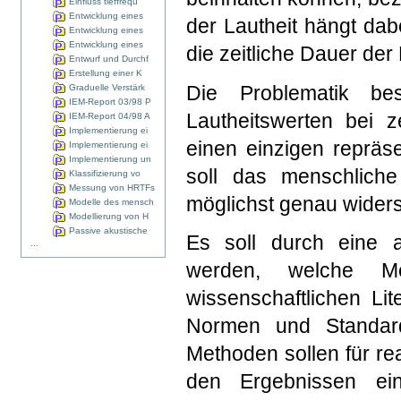
Einfluss tieffrequ
Entwicklung eines
der Lautheit hängt da
Entwicklung eines
Entwicklung eines
die zeitliche Dauer de
Entwurf und Durchf
Erstellung einer K
Die Problematik be
Graduelle Verstärk
IEM-Report 03/98 P
Lautheitswerten bei 
IEM-Report 04/98 A
Implementierung ei
einen einzigen repräse
Implementierung ei
Implementierung un
soll das menschliche
Klassifizierung vo
Messung von HRTFs
möglichst genau widers
Modelle des mensch
Modellierung von H
Passive akustische
Es soll durch eine a
...
werden, welche Me
wissenschaftlichen Li
Normen und Standar
Methoden sollen für rea
den Ergebnissen ei