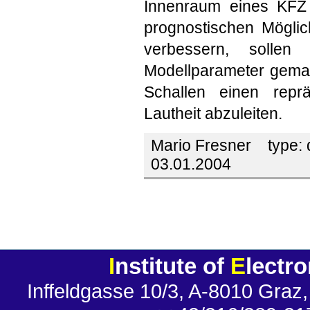
Innenraum eines KFZ 
prognostischen Möglic
verbessern, sollen
Modellparameter gemach
Schallen einen repr
Lautheit abzuleiten.
Mario Fresner
type:
03.01.2004
I
nstitute of
E
lectr
Inffeldgasse 10/3, A-8010 Graz,