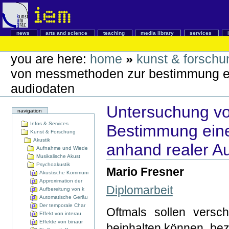
news
arts and science
teaching
media library
services
you are here:
home
»
kunst & forschu
von messmethoden zur bestimmung ein
audiodaten
Untersuchung v
navigation
Infos & Services
Bestimmung eine
Kunst & Forschung
Akustik
anhand realer A
Aufnahme und Wiede
Musikalische Akust
Psychoakustik
Mario Fresner
Akustische Kommuni
Approximation der
Diplomarbeit
Aufbereitung von k
Automatische Geräu
Der temporale Char
Oftmals sollen versc
Effekt von interau
Effekte von binaur
beinhalten können, bez