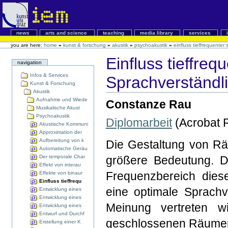
news
arts and science
teaching
media library
services
you are here:
home
»
kunst & forschung
»
akustik
»
psychoakustik
»
einfluss tieffrequenter
Einfluss tieffre
navigation
Infos & Services
Sprachverständli
Kunst & Forschung
Akustik
Aufnahme und Wiede
Constanze Rau
Musikalische Akust
Psychoakustik
Diplomarbeit
(Acrobat 
Akustische Kommuni
Approximation der
Aufbereitung von k
Die Gestaltung von Rä
Automatische Geräu
Der temporale Char
größere Bedeutung. Da
Effekt von interau
Frequenzbereich die
Effekte von binaur
Einfluss tieffrequ
eine optimale Sprachv
Entwicklung eines
Entwicklung eines
Meinung vertreten w
Entwicklung eines
Entwurf und Durchf
geschlossenen Räumen f
Erstellung einer K