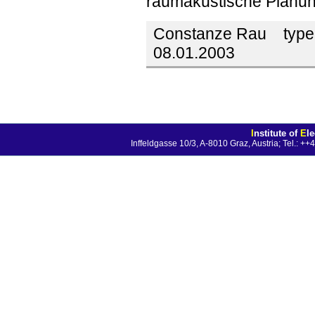
raumakustische Planun
Constanze Rau
type
08.01.2003
I
nstitute of
E
l
Inffeldgasse 10/3, A-8010 Graz, Austria; Tel.: 