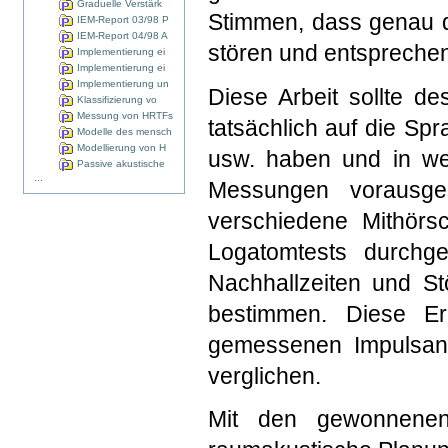
Graduelle Verstärk
Stimmen, dass genau d
IEM-Report 03/98 P
IEM-Report 04/98 A
stören und entspreche
Implementierung ei
Implementierung ei
Implementierung un
Diese Arbeit sollte de
Klassifizierung vo
Messung von HRTFs
tatsächlich auf die Sp
Modelle des mensch
Modellierung von H
usw. haben und in we
Passive akustische
...
Messungen vorausge
verschiedene Mithörs
Logatomtests durchge
Nachhallzeiten und St
bestimmen. Diese Er
gemessenen Impulsan
verglichen.
Mit den gewonnenen 