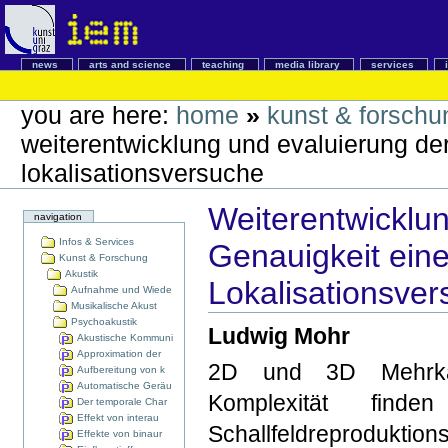
news
arts and science
teaching
media library
services
you are here:
home
»
kunst & forschu
weiterentwicklung und evaluierung de
lokalisationsversuche
Weiterentwicklu
navigation
Infos & Services
Genauigkeit ein
Kunst & Forschung
Akustik
Lokalisationsve
Aufnahme und Wiede
Musikalische Akust
Psychoakustik
Ludwig Mohr
Akustische Kommuni
Approximation der
2D und 3D Mehrkan
Aufbereitung von k
Automatische Geräu
Komplexität find
Der temporale Char
Effekt von interau
Schallfeldreproduk
Effekte von binaur