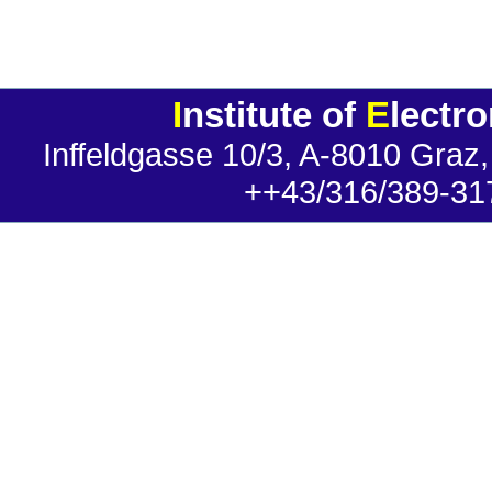
I
nstitute of
E
lectr
Inffeldgasse 10/3, A-8010 Graz,
++43/316/389-31