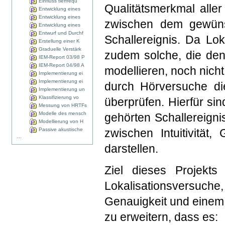
Einfluss tieffrequ
Qualitätsmerkmal alle
Entwicklung eines
Entwicklung eines
zwischen dem gewün
Entwicklung eines
Entwurf und Durchf
Schallereignis. Da Lo
Erstellung einer K
Graduelle Verstärk
zudem solche, die de
IEM-Report 03/98 P
IEM-Report 04/98 A
modellieren, noch nicht
Implementierung ei
Implementierung ei
durch Hörversuche di
Implementierung un
Klassifizierung vo
überprüfen. Hierfür s
Messung von HRTFs
Modelle des mensch
gehörten Schallereign
Modellierung von H
Passive akustische
zwischen Intuitivität
...
darstellen.
Ziel dieses Projekt
Lokalisationsversuc
Genauigkeit und einem
zu erweitern, dass es: