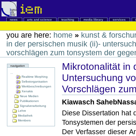
news
arts and science
teaching
media library
services
you are here:
home
»
kunst & forschu
in der persischen musik (ii)- untersu
vorschlägen zum tonsystem der gege
Mikrotonalität in
navigation
...
Untersuchung vo
Realtime Morphing
Selbstorganisation
Vorschlägen zum
Werkbeschreibungen
Xenakis
Neue Medien
Kiawasch SahebNass
Publikationen
Signalverarbeitung
Lehre
Diese Dissertation hat 
Mediathek
Tonsystemen der persis
Members
Der Verfasser dieser Ar