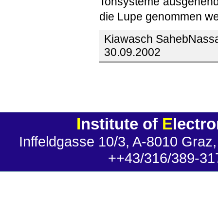
Tonsysteme ausgehend 
die Lupe genommen we
Kiawasch SahebNass
30.09.2002
I
nstitute of
E
lectr
Inffeldgasse 10/3, A-8010 Graz,
++43/316/389-31