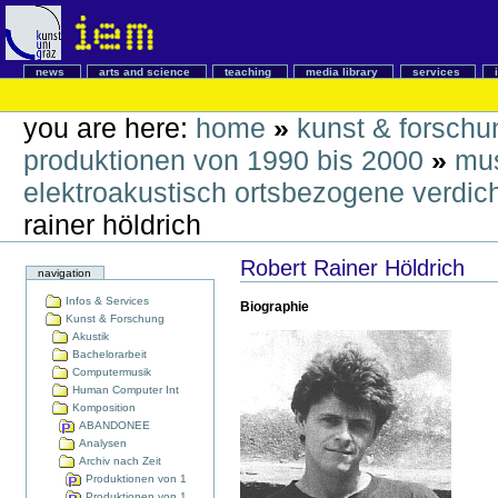
news
arts and science
teaching
media library
services
you are here:
home
»
kunst & forschu
produktionen von 1990 bis 2000
»
mus
elektroakustisch ortsbezogene verdic
rainer höldrich
Robert Rainer Höldrich
navigation
Infos & Services
Biographie
Kunst & Forschung
Akustik
Bachelorarbeit
Computermusik
Human Computer Int
Komposition
ABANDONEE
Analysen
Archiv nach Zeit
Produktionen von 1
Produktionen von 1