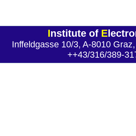
I
nstitute of
E
lectr
Inffeldgasse 10/3, A-8010 Graz,
++43/316/389-31