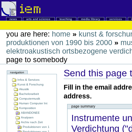
news
arts and science
teaching
media library
services
you are here:
home
»
kunst & forschu
produktionen von 1990 bis 2000
»
mus
elektroakustisch ortsbezogene verdic
page to somebody
Send this page
navigation
Infos & Services
Kunst & Forschung
Fill in the email addr
Akustik
Bachelorarbeit
address.
Computermusik
Human Computer Int
page summary
Komposition
ABANDONEE
Instrumente u
Analysen
Archiv nach Zeit
Verdichtung (
Produktionen von 1
Produktionen von 1