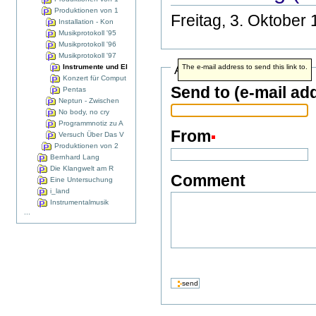
Produktionen von 1
Freitag, 3. Oktobe
Installation - Kon
Musikprotokoll '95
Musikprotokoll '96
Musikprotokoll '97
Address info
Instrumente und El
The e-mail address to send this link to.
Konzert für Comput
Send to (e-mail ad
Pentas
Neptun - Zwischen
No body, no cry
Programmnotiz zu A
From
Versuch Über Das V
Produktionen von 2
Bernhard Lang
Die Klangwelt am R
Comment
Eine Untersuchung
i_land
Instrumentalmusik
...