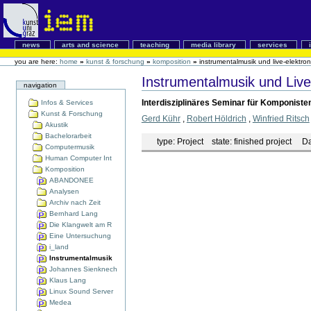
news
arts and science
teaching
media library
services
you are here:
home
»
kunst & forschung
»
komposition
»
instrumentalmusik und live-elektron
Instrumentalmusik und Live
navigation
Interdisziplinäres Seminar für Komponiste
Infos & Services
Kunst & Forschung
Gerd Kühr
,
Robert Höldrich
,
Winfried Ritsch
Akustik
Bachelorarbeit
type:
Project
state:
finished project
Da
Computermusik
Human Computer Int
Komposition
ABANDONEE
Analysen
Archiv nach Zeit
Bernhard Lang
Die Klangwelt am R
Eine Untersuchung
i_land
Instrumentalmusik
Johannes Sienknech
Klaus Lang
Linux Sound Server
Medea