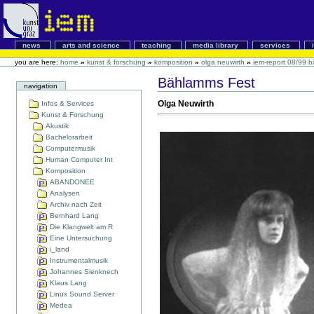
news
arts and science
teaching
media library
services
you are here:
home
»
kunst & forschung
»
komposition
»
olga neuwirth
»
iem-report 08/99 
Bählamms Fest
navigation
Olga Neuwirth
Infos & Services
Kunst & Forschung
Akustik
Bachelorarbeit
Computermusik
Human Computer Int
Komposition
ABANDONEE
Analysen
Archiv nach Zeit
Bernhard Lang
Die Klangwelt am R
Eine Untersuchung
i_land
Instrumentalmusik
Johannes Sienknech
Klaus Lang
Linux Sound Server
Medea