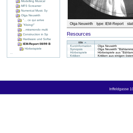
Modelling Musical
MP3 Screamer
Numerical Music Sy
Olga Neuwirth
"... ce qui arrive
Olga Neuwirth
type:
IEM-Report
stat
"Kloing!"
...miramondo multi
Resources
Construction in Sp
Hardware und Softw
title
IEM-Report 08/99 B
Kurzinformation
Olga Neuwirth
Hörbeispiele
Synopsis
Olga Neuwirth "Bählamms
Hörbeispiele
Hörbeispiele aus "Bähla
...
Kritiken
Kritiken aus einigen öst
Inffeldgasse 1