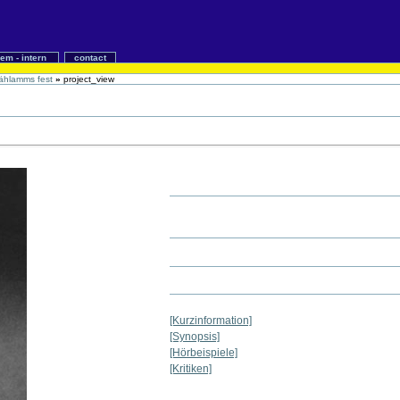
iem - intern
contact
bählamms fest
»
project_view
[Kurzinformation]
[Synopsis]
[Hörbeispiele]
[Kritiken]