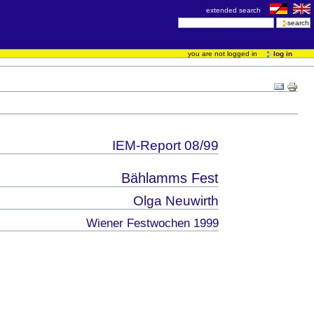
extended search
you are not logged in
log in
IEM-Report 08/99
Bählamms Fest
Olga Neuwirth
Wiener Festwochen 1999