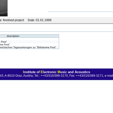
e:
finished project
Date:
01.01.1999
description
 Fest"
mms Fest"
erreichischen Tageszeitungen zu "Bählamms Fest"
I
nstitute of
E
lectronic
M
usic and Acoustics
0/3, A-8010 Graz, Austria; Tel.: ++43/316/389-3170, Fax: ++43/316/389-3171;
e-mail