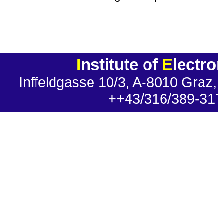
I
nstitute of
E
lectr
Inffeldgasse 10/3, A-8010 Graz,
++43/316/389-31