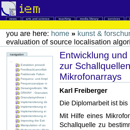
news
arts and science
teaching
media library
services
you are here:
home
»
kunst & forschu
evaluation of source localisation algo
Entwicklung und 
navigation
...
zur Schallquellen
Extraktion prosodi
Feedbackcancellati
Mikrofonarrays
Fraktionale Faltun
Frequenz- und Ampl
Frequenzanalyse ni
Gesangsvibrato: Me
Karl Freiberger
GRAINY - Granulars
Granularsynthese i
Die Diplomarbeit ist bis
Implementierung de
Implementierung ei
Implementierung ei
Mit Hilfe eines Mikrofo
Implementierung ei
Improving the Esti
Schallquelle zu bestim
Manipulation of au
Mathematische Mode