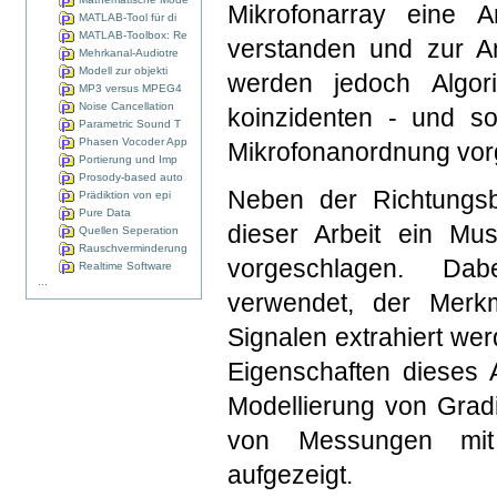
Mikrofonarray eine A
MATLAB-Tool für di
MATLAB-Toolbox: Re
verstanden und zur An
Mehrkanal-Audiotre
Modell zur objekti
werden jedoch Algorit
MP3 versus MPEG4
Noise Cancellation
koinzidenten - und so
Parametric Sound T
Phasen Vocoder App
Mikrofonanordnung vorg
Portierung und Imp
Prosody-based auto
Neben der Richtungsbe
Prädiktion von epi
Pure Data
dieser Arbeit ein Mus
Quellen Seperation
Rauschverminderung
vorgeschlagen. Dabe
Realtime Software
...
verwendet, der Merkm
Signalen extrahiert we
Eigenschaften dieses
Modellierung von Grad
von Messungen mit 
aufgezeigt.