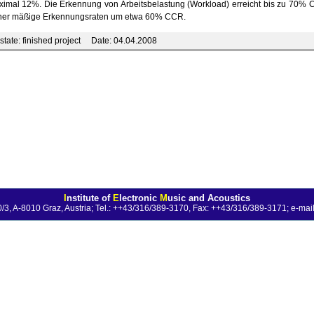
aximal 12%. Die Erkennung von Arbeitsbelastung (Workload) erreicht bis zu 70
h eher mäßige Erkennungsraten um etwa 60% CCR.
tate:
finished project
Date:
04.04.2008
I
nstitute of
E
lectronic
M
usic and Acoustics
0/3, A-8010 Graz, Austria; Tel.: ++43/316/389-3170, Fax: ++43/316/389-3171;
e-mail