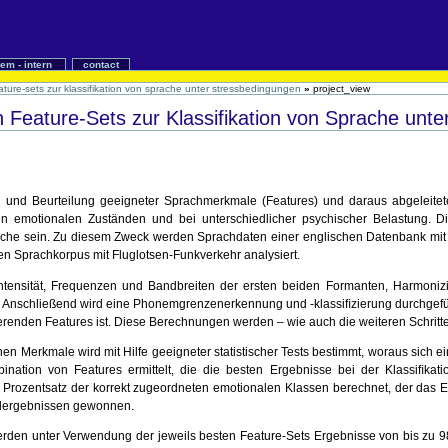
iem - intern
contact
ature-sets zur klassifikation von sprache unter stressbedingungen
»
project_view
n Feature-Sets zur Klassifikation von Sprache unt
hl und Beurteilung geeigneter Sprachmerkmale (Features) und daraus abgeleitet
 emotionalen Zuständen und bei unterschiedlicher psychischer Belastung. Di
he sein. Zu diesem Zweck werden Sprachdaten einer englischen Datenbank mit 
n Sprachkorpus mit Fluglotsen-Funkverkehr analysiert.
tensität, Frequenzen und Bandbreiten der ersten beiden Formanten, Harmonizi
t. Anschließend wird eine Phonemgrenzenerkennung und -klassiﬁzierung durchgef
renden Features ist. Diese Berechnungen werden – wie auch die weiteren Schritte
nen Merkmale wird mit Hilfe geeigneter statistischer Tests bestimmt, woraus sich e
bination von Features ermittelt, die die besten Ergebnisse bei der Klassiﬁkat
 Prozentsatz der korrekt zugeordneten emotionalen Klassen berechnet, der das Er
elergebnissen gewonnen.
erden unter Verwendung der jeweils besten Feature-Sets Ergebnisse von bis zu 