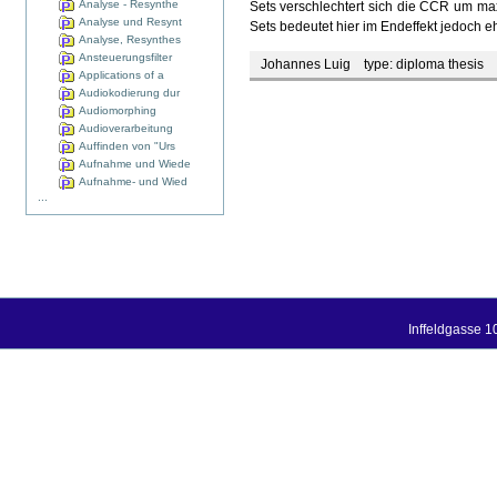
Analyse - Resynthe
Sets verschlechtert sich die CCR um m
Analyse und Resynt
Sets bedeutet hier im Endeffekt jedoc
Analyse, Resynthes
Ansteuerungsfilter
Johannes Luig
type:
diploma thesis
s
Applications of a
Audiokodierung dur
Audiomorphing
Audioverarbeitung
Auffinden von "Urs
Aufnahme und Wiede
Aufnahme- und Wied
...
Inffeldgasse 1