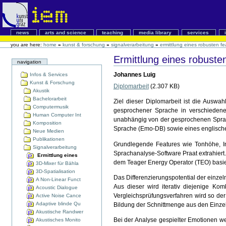
news
arts and science
teaching
media library
services
you are here:
home
»
kunst & forschung
»
signalverarbeitung
»
ermittlung eines robusten fe
Ermittlung eines robuste
navigation
Johannes Luig
Infos & Services
Kunst & Forschung
Diplomarbeit
(2.307 KB)
Akustik
Bachelorarbeit
Ziel dieser Diplomarbeit ist die Auswa
Computermusik
gesprochener Sprache in verschiedenen
Human Computer Int
unabhängig von der gesprochenen Sprac
Komposition
Sprache (Emo-DB) sowie eines englische
Neue Medien
Publikationen
Grundlegende Features wie Tonhöhe, In
Signalverarbeitung
Sprachanalyse-Software Praat extrahier
Ermittlung eines
dem Teager Energy Operator (TEO) basie
3D-Mixer für Bähla
3D-Spatialisation
Das Differenzierungspotential der einzel
A Non-Linear Funct
Aus dieser wird iterativ diejenige Kom
Acoustic Dialogue
Vergleichsprüfungsverfahren wird so der
Active Noise Cance
Adaptive blinde Qu
Bildung der Schnittmenge aus den Einz
Akustische Randwer
Bei der Analyse gespielter Emotionen w
Akustisches Monito