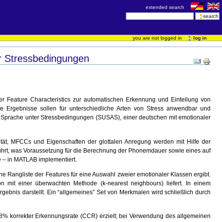
extended search
you are not logged in
log in
er Stressbedingungen
er Feature Characteristics zur automatischen Erkennung und Einteilung von
e Ergebnisse sollen für unterschiedliche Arten von Stress anwendbar und
Sprache unter Stressbedingungen (SUSAS), einer deutschen mit emotionaler
tät, MFCCs und Eigenschaften der glottalen Anregung werden mit Hilfe der
ührt, was Voraussetzung für die Berechnung der Phonemdauer sowie eines auf
 – in MATLAB implementiert.
ine Rangliste der Features für eine Auswahl zweier emotionaler Klassen ergibt.
ion mit einer überwachten Methode (k-nearest neighbours) liefert. In einem
gebnis darstellt. Ein “allgemeines” Set von Merkmalen wird schließlich durch
98% korrekter Erkennungsrate (CCR) erzielt; bei Verwendung des allgemeinen