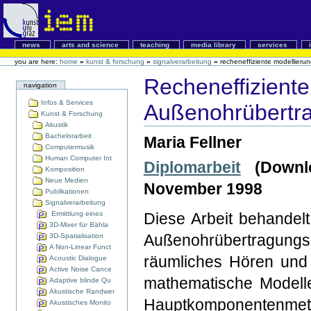
news
arts and science
teaching
media library
services
you are here:
home
»
kunst & forschung
»
signalverarbeitung
»
recheneffiziente modellier
Recheneffiziente
navigation
Infos & Services
Außenohrübertra
Kunst & Forschung
Akustik
Bachelorarbeit
Maria Fellner
Computermusik
Human Computer Int
Diplomarbeit
(Downlo
Komposition
Neue Medien
November 1998
Publikationen
Signalverarbeitung
Ermittlung eines
Diese Arbeit behandelt
3D-Mixer für Bähla
Außenohrübertragung
3D-Spatialisation
A Non-Linear Funct
räumliches Hören und
Acoustic Dialogue
Active Noise Cance
mathematische Modelle
Adaptive blinde Qu
Akustische Randwer
Hauptkomponentenmet
Akustisches Monito