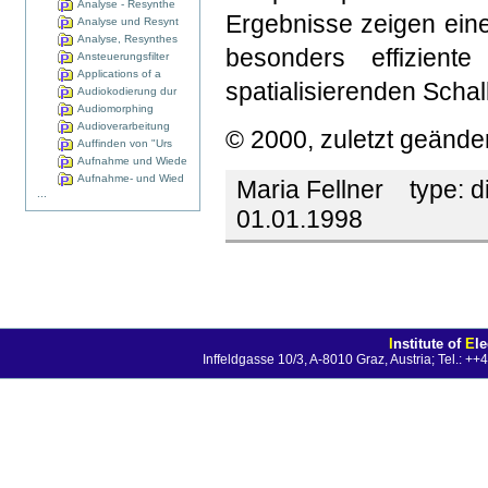
Analyse - Resynthe
Ergebnisse zeigen ein
Analyse und Resynt
Analyse, Resynthes
besonders effizien
Ansteuerungsfilter
Applications of a
spatialisierenden Schal
Audiokodierung dur
Audiomorphing
Audioverarbeitung
© 2000, zuletzt geände
Auffinden von "Urs
Aufnahme und Wiede
Aufnahme- und Wied
Maria Fellner
type:
d
...
01.01.1998
I
nstitute of
E
l
Inffeldgasse 10/3, A-8010 Graz, Austria; Tel.: 