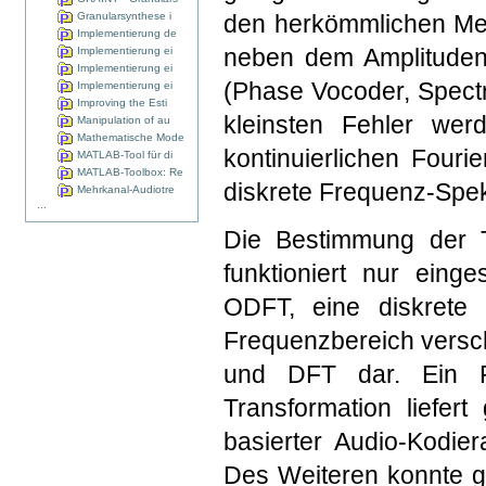
Granularsynthese i
den herkömmlichen Met
Implementierung de
neben dem Amplituden
Implementierung ei
Implementierung ei
(Phase Vocoder, Spect
Implementierung ei
Improving the Esti
kleinsten Fehler we
Manipulation of au
Mathematische Mode
kontinuierlichen Fouri
MATLAB-Tool für di
MATLAB-Toolbox: Re
diskrete Frequenz-Spekt
Mehrkanal-Audiotre
...
Die Bestimmung der T
funktioniert nur eing
ODFT, eine diskrete 
Frequenzbereich versc
und DFT dar. Ein P
Transformation liefe
basierter Audio-Kodier
Des Weiteren konnte g