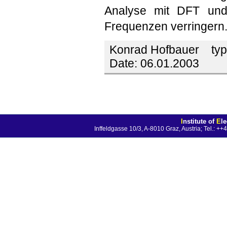
Analyse mit DFT und
Frequenzen verringern
Konrad Hofbauer
typ
Date:
06.01.2003
I
nstitute of
E
l
Inffeldgasse 10/3, A-8010 Graz, Austria; Tel.: 