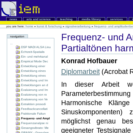
news
arts and science
teaching
media library
services
you are here:
home
»
kunst & forschung
»
signalverarbeitung
»
frequenz- und amplitudenbe
Frequenz- und 
navigation
...
Partialtönen har
DSP MADI ALSA Linu
Echtzeit-Spatialis
Ein- und mehrkanal
Konrad Hofbauer
Empirical Mode Dec
Entwicklung einer
Diplomarbeit
(Acrobat 
Entwicklung eines
Entwicklung eines
Entwicklung und Im
In dieser Arbeit w
Entwicklungen an d
Evaluierung und Im
Parameterbestimmung f
Evaluierung von ro
Evaluierung von Ve
Harmonische Klänge 
Extraktion prosodi
Feedbackcancellati
Sinuskomponenten) 
Fraktionale Faltun
Frequenz- und Ampl
möglichst genau best
Frequenzanalyse ni
Gesangsvibrato: Me
geeigneter Testsignale 
GRAINY - Granulars