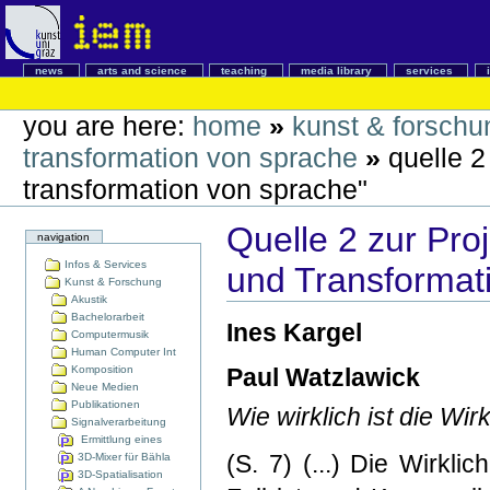
news
arts and science
teaching
media library
services
you are here:
home
»
kunst & forschu
transformation von sprache
»
quelle 2
transformation von sprache"
Quelle 2 zur Pro
navigation
Infos & Services
und Transformat
Kunst & Forschung
Akustik
Bachelorarbeit
Ines Kargel
Computermusik
Human Computer Int
Komposition
Paul Watzlawick
Neue Medien
Publikationen
Wie wirklich ist die Wir
Signalverarbeitung
Ermittlung eines
(S. 7) (...) Die Wirklic
3D-Mixer für Bähla
3D-Spatialisation