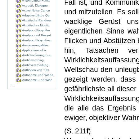
Fall ist, und Kommunik
A Non-Linear Funct
Acoustic Dialogue
und mitzuteilen. Es sol
Active Noise Cance
Adaptive blinde Qu
wacklige Gerüst unse
Akustische Randwer
Akustisches Monito
eigentlichen Sinne wa
Analyse - Resynthe
Analyse und Resynt
Flicken und Abstützen b
Analyse, Resynthes
Ansteuerungsfilter
hin, Tatsachen ve
Applications of a
Audiokodierung dur
Wirklichkeitsauffassu
Audiomorphing
Audioverarbeitung
Weltschau den unleugb
Auffinden von "Urs
Aufnahme und Wiede
gezeigt werden, dass 
Aufnahme- und Wied
...
gefährlichste all diese
Wirklichkeitsauffassun
die alle das Ergebni
ewiger, objektiver Wahr
(S. 211f)