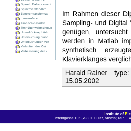
Speech Enhancement
Sprachverständlich
Im Rahmen dieser Dip
Stimmentransformat
thermenface
Sampling- und Digital
Time-scale-modific
Tonhöhenwahrnehmun
genügen, untersucht
Unterdrückung hörb
Untersuchung proso
werden in Matlab impl
Untersuchungen von
Varietäten des Öst
synthetisch erzeug
Verbesserung der v
...
Klavierklanges verglic
Harald Rainer
type:
15.05.2002
I
nstitute of
E
l
Inffeldgasse 10/3, A-8010 Graz, Austria; Tel.: 