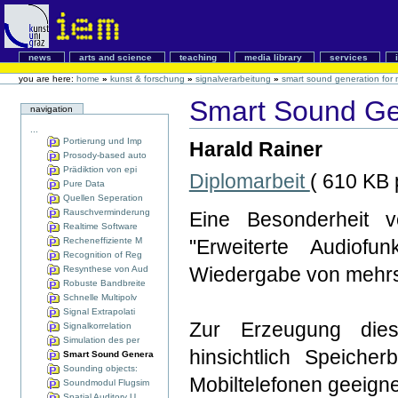
news
arts and science
teaching
media library
services
you are here:
home
»
kunst & forschung
»
signalverarbeitung
»
smart sound generation for
Smart Sound Gen
navigation
...
Portierung und Imp
Harald Rainer
Prosody-based auto
Prädiktion von epi
Diplomarbeit
( 610 KB p
Pure Data
Quellen Seperation
Rauschverminderung
Eine Besonderheit v
Realtime Software
Recheneffiziente M
"Erweiterte Audiofu
Recognition of Reg
Wiedergabe von mehrs
Resynthese von Aud
Robuste Bandbreite
Schnelle Multipolv
Signal Extrapolati
Zur Erzeugung dies
Signalkorrelation
Simulation des per
hinsichtlich Speiche
Smart Sound Genera
Sounding objects:
Mobiltelefonen geeignet
Soundmodul Flugsim
Spatial Auditory U