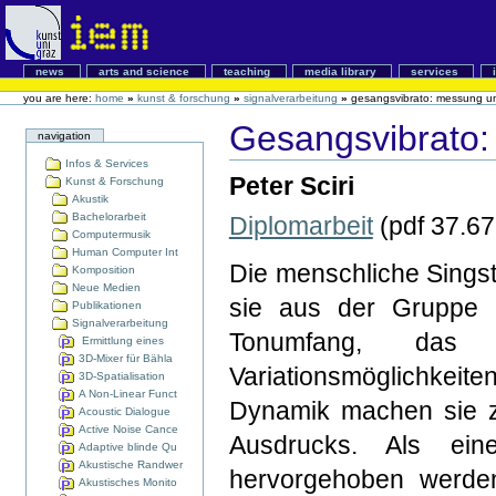
news
arts and science
teaching
media library
services
you are here:
home
»
kunst & forschung
»
signalverarbeitung
»
gesangsvibrato: messung un
Gesangsvibrato:
navigation
Infos & Services
Peter Sciri
Kunst & Forschung
Akustik
Bachelorarbeit
Diplomarbeit
(pdf 37.6
Computermusik
Human Computer Int
Die menschliche Singsti
Komposition
Neue Medien
sie aus der Gruppe d
Publikationen
Signalverarbeitung
Tonumfang, das g
Ermittlung eines
3D-Mixer für Bähla
Variationsmöglichkeit
3D-Spatialisation
A Non-Linear Funct
Dynamik machen sie z
Acoustic Dialogue
Active Noise Cance
Ausdrucks. Als ein
Adaptive blinde Qu
Akustische Randwer
hervorgehoben werden
Akustisches Monito