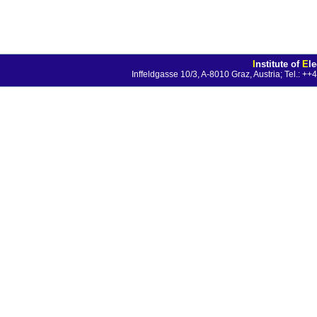
I
nstitute of
E
l
Inffeldgasse 10/3, A-8010 Graz, Austria; Tel.: 