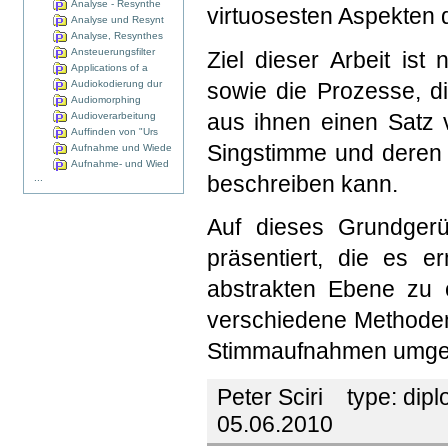
Analyse - Resynthe
virtuosesten Aspekten 
Analyse und Resynt
Analyse, Resynthes
Ansteuerungsfilter
Ziel dieser Arbeit is
Applications of a
Audiokodierung dur
sowie die Prozesse, d
Audiomorphing
aus ihnen einen Satz 
Audioverarbeitung
Auffinden von "Urs
Singstimme und deren 
Aufnahme und Wiede
Aufnahme- und Wied
beschreiben kann.
...
Auf dieses Grundgerü
präsentiert, die es e
abstrakten Ebene zu c
verschiedene Methoden 
Stimmaufnahmen umgese
Peter Sciri
type:
dipl
05.06.2010