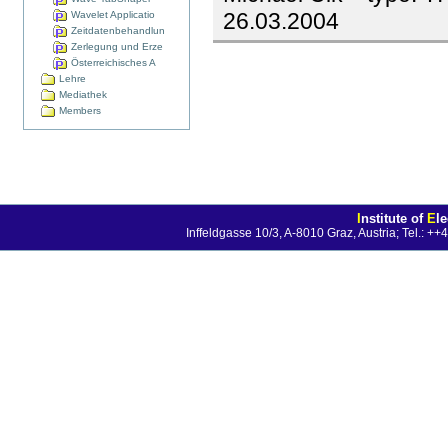
26.03.2004
Wavelet Applicatio
Zeitdatenbehandlun
Zerlegung und Erze
Österreichisches A
Lehre
Mediathek
Members
I
nstitute of
E
l
Inffeldgasse 10/3, A-8010 Graz, Austria; Tel.: 