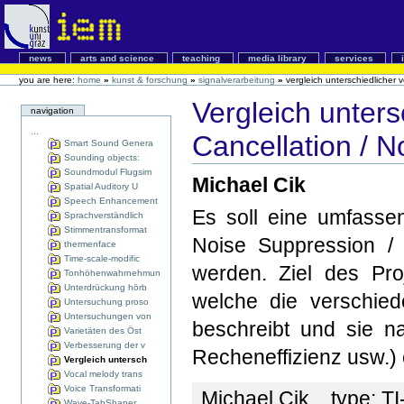
news
arts and science
teaching
media library
services
you are here:
home
»
kunst & forschung
»
signalverarbeitung
»
vergleich unterschiedlicher 
Vergleich unters
navigation
...
Cancellation / 
Smart Sound Genera
Sounding objects:
Soundmodul Flugsim
Michael Cik
Spatial Auditory U
Speech Enhancement
Es soll eine umfassen
Sprachverständlich
Stimmentransformat
Noise Suppression / 
thermenface
Time-scale-modific
werden. Ziel des Proj
Tonhöhenwahrnehmun
Unterdrückung hörb
welche die verschied
Untersuchung proso
Untersuchungen von
beschreibt und sie nac
Varietäten des Öst
Verbesserung der v
Recheneffizienz usw.) c
Vergleich untersch
Vocal melody trans
Voice Transformati
Michael Cik
type:
TI
Wave-TabShaper