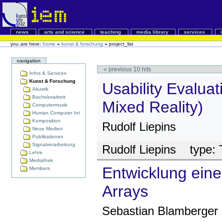
news
arts and science
teaching
media library
services
you are here:
home
»
kunst & forschung
»
project_list
navigation
«
previous
10
hits
Infos & Services
Kunst & Forschung
Usability Evaluat
Akustik
Bachelorarbeit
Mixed Reality)
Computermusik
Human Computer Int
Komposition
Rudolf Liepins
Neue Medien
Publikationen
Signalverarbeitung
Rudolf Liepins
type:
Lehre
Mediathek
Entwicklung ein
Members
Arrays
Sebastian Blamberger