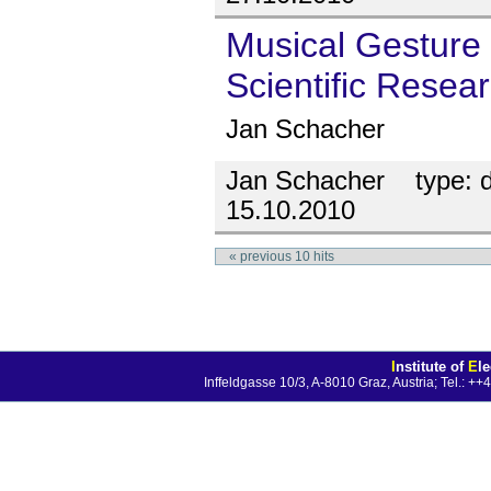
Musical Gesture 
Scientific Resea
Jan Schacher
Jan Schacher
type:
d
15.10.2010
«
previous
10
hits
I
nstitute of
E
l
Inffeldgasse 10/3, A-8010 Graz, Austria; Tel.: 