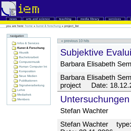
news
arts and science
teaching
media library
services
you are here:
home
»
kunst & forschung
»
project_list
navigation
«
previous
10
hits
Infos & Services
Kunst & Forschung
Subjektive Evalu
Akustik
Bachelorarbeit
Computermusik
Barbara Elisabeth Se
Human Computer Int
Komposition
Barbara Elisabeth Se
Neue Medien
Publikationen
project
Date:
18.12.
Signalverarbeitung
Lehre
Mediathek
Untersuchungen 
Members
Stefan Wachter
Stefan Wachter
type