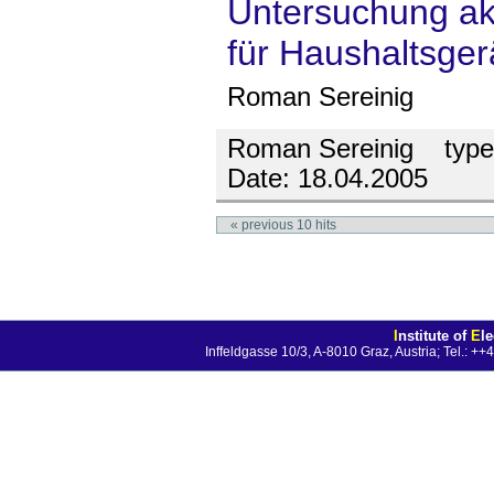
Untersuchung ak
für Haushaltsger
Roman Sereinig
Roman Sereinig
type
Date:
18.04.2005
«
previous
10
hits
I
nstitute of
E
l
Inffeldgasse 10/3, A-8010 Graz, Austria; Tel.: 