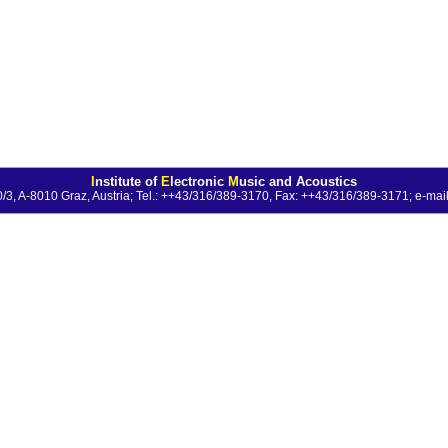
I
nstitute of
E
lectronic
M
usic and Acoustics
0/3, A-8010 Graz, Austria; Tel.: ++43/316/389-3170, Fax: ++43/316/389-3171;
e-mail