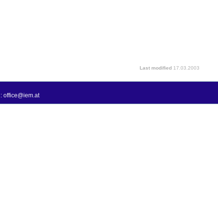
Last modified
17.03.2003
: office@iem.at