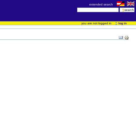
extended search
you are not logged in
log in