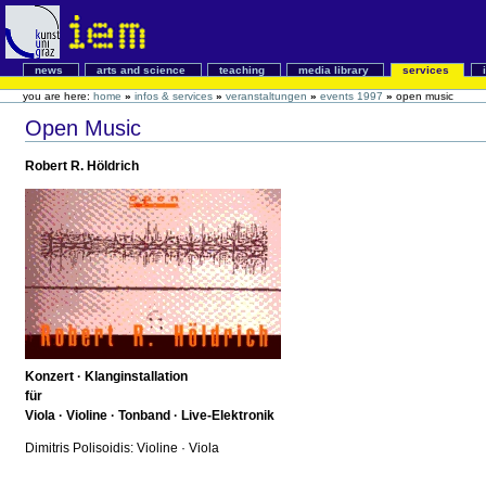
news
arts and science
teaching
media library
services
you are here:
home
»
infos & services
»
veranstaltungen
»
events 1997
»
open music
Open Music
Robert R. Höldrich
Konzert · Klanginstallation
für
Viola · Violine · Tonband · Live-Elektronik
Dimitris Polisoidis: Violine · Viola