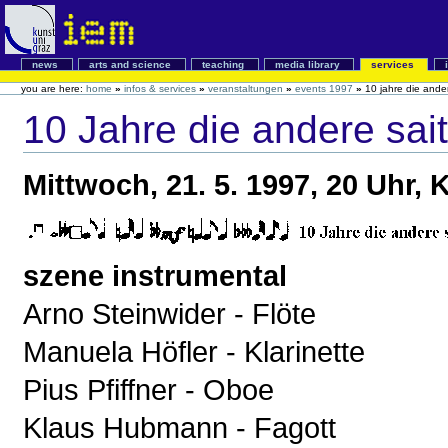
news
arts and science
teaching
media library
services
you are here:
home
»
infos & services
»
veranstaltungen
»
events 1997
»
10 jahre die ande
10 Jahre die andere sai
Mittwoch, 21. 5. 1997, 20 Uhr,
szene instrumental
Arno Steinwider - Flöte
Manuela Höfler - Klarinette
Pius Pfiffner - Oboe
Klaus Hubmann - Fagott