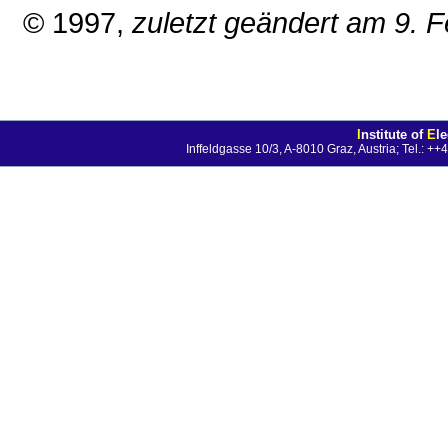
© 1997,
zuletzt geändert am 9. 
I
nstitute of
E
l
Inffeldgasse 10/3, A-8010 Graz, Austria; Tel.: 