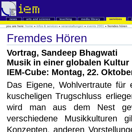
news
arts and science
teaching
media library
services
you are here:
home
»
infos & services
»
veranstaltungen
»
events 2001
»
fremdes hören
Fremdes Hören
Vortrag, Sandeep Bhagwati
Musik in einer globalen Kultur
IEM-Cube: Montag, 22. Oktobe
Das Eigene, Wohlvertraute für 
kuscheligen Trugschluss erlieg
wird man aus dem Nest gew
verschiedene Musikkulturen g
Konzepten, anderen Vorstellung