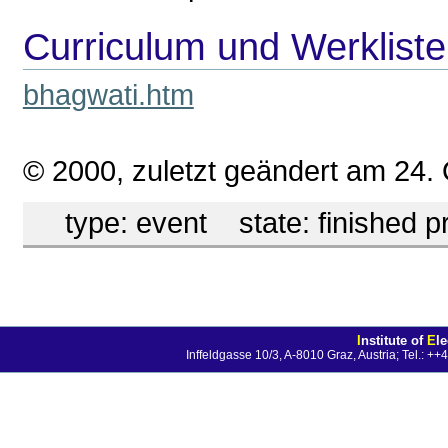
Curriculum und Werkliste
bhagwati.htm
© 2000, zuletzt geändert am 24.
type:
event
state:
finished p
I
nstitute of
E
l
Inffeldgasse 10/3, A-8010 Graz, Austria; Tel.: 