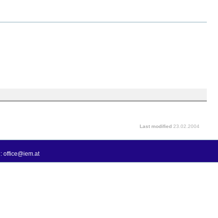
Last modified
23.02.2004
: office@iem.at