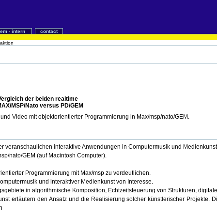
iem - intern
contact
raktion
der beiden realtime
/Nato versus PD/GEM
und Video mit objektorientierter Programmierung in Max/msp/nato/GEM.
xler veranschaulichen interaktive Anwendungen in Computermusik und Medienkunst
/msp/nato/GEM (auf Macintosh Computer).
ktorientierter Programmierung mit Max/msp zu verdeutlichen.
 Computermusik und interaktiver Medienkunst von Interesse.
ebiete in algorithmische Komposition, Echtzeitsteuerung von Strukturen, digital
st erläutern den Ansatz und die Realisierung solcher künstlerischer Projekte. 
n