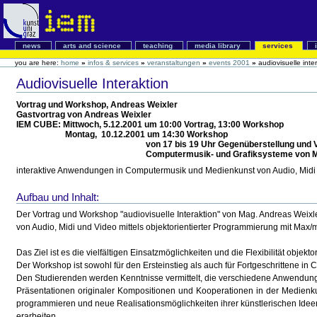
news
arts and science
teaching
media library
services
you are here:
home
»
infos & services
»
veranstaltungen
»
events 2001
»
audiovisuelle inte
Audiovisuelle Interaktion
Vortrag und Workshop, Andreas Weixler
Gastvortrag von Andreas Weixler
IEM CUBE: Mittwoch, 5.12.2001 um 10:00 Vortrag, 13:00 Workshop
Montag, 10.12.2001 um 14:30 Workshop
von 17 bis 19 Uhr Gegenüberstellung und Vergleich 
Computermusik- und Grafiksysteme von MAX/MSP
interaktive Anwendungen in Computermusik und Medienkunst von Audio, Midi 
Aufbau und Inhalt:
Der Vortrag und Workshop "audiovisuelle Interaktion" von Mag. Andreas Wei
von Audio, Midi und Video mittels objektorientierter Programmierung mit Max
Das Ziel ist es die vielfältigen Einsatzmöglichkeiten und die Flexibilität obje
Der Workshop ist sowohl für den Ersteinstieg als auch für Fortgeschrittene in
Den Studierenden werden Kenntnisse vermittelt, die verschiedene Anwendungsg
Präsentationen originaler Kompositionen und Kooperationen in der Medienkun
programmieren und neue Realisationsmöglichkeiten ihrer künstlerischen Idee
erarbeiten.