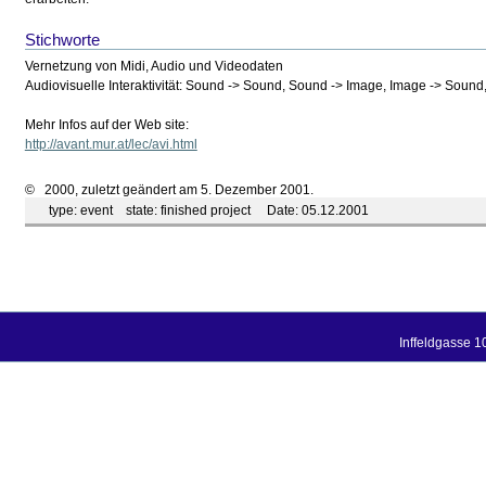
Stichworte
Vernetzung von Midi, Audio und Videodaten
Audiovisuelle Interaktivität: Sound -> Sound, Sound -> Image, Image -> Sound
Mehr Infos auf der Web site:
http://avant.mur.at/lec/avi.html
© 2000, zuletzt geändert am 5. Dezember 2001.
type:
event
state:
finished project
Date:
05.12.2001
Inffeldgasse 1