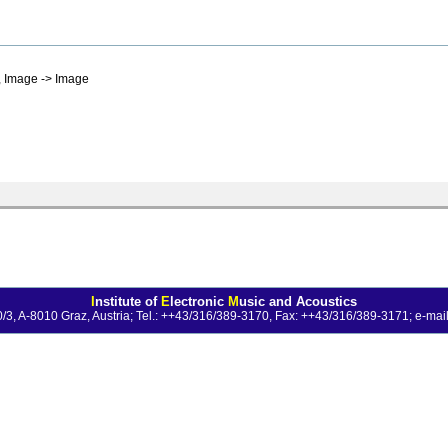
, Image -> Image
I
nstitute of
E
lectronic
M
usic and Acoustics
0/3, A-8010 Graz, Austria; Tel.: ++43/316/389-3170, Fax: ++43/316/389-3171;
e-mail