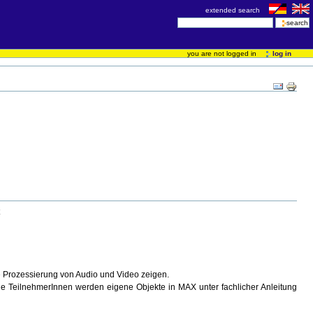
extended search
you are not logged in
log in
e Prozessierung von Audio und Video zeigen.
Die TeilnehmerInnen werden eigene Objekte in MAX unter fachlicher Anleitung