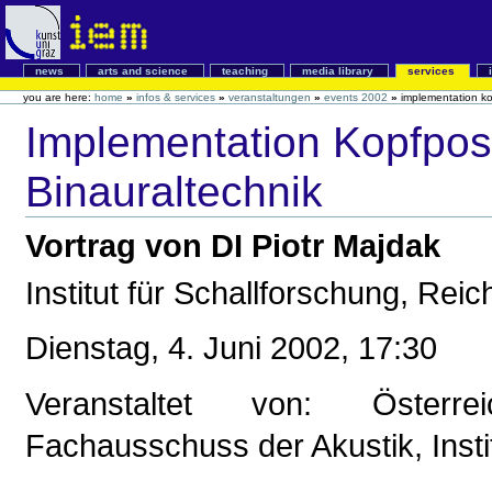
news
arts and science
teaching
media library
services
you are here:
home
»
infos & services
»
veranstaltungen
»
events 2002
»
implementation ko
Implementation Kopfpos
Binauraltechnik
Vortrag von DI Piotr Majdak
Institut für Schallforschung, Rei
Dienstag, 4. Juni 2002, 17:30
Veranstaltet von: Österrei
Fachausschuss der Akustik, Insti