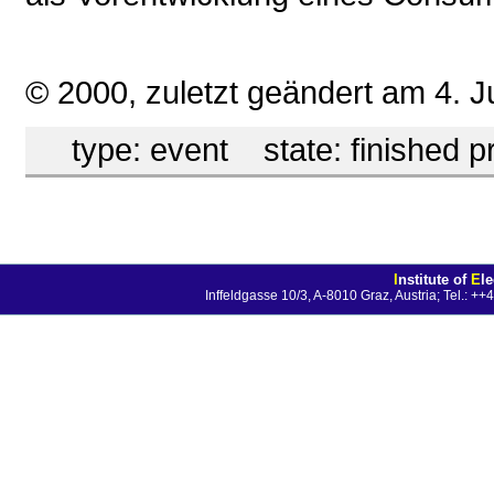
© 2000, zuletzt geändert am 4. J
type:
event
state:
finished p
I
nstitute of
E
l
Inffeldgasse 10/3, A-8010 Graz, Austria; Tel.: 