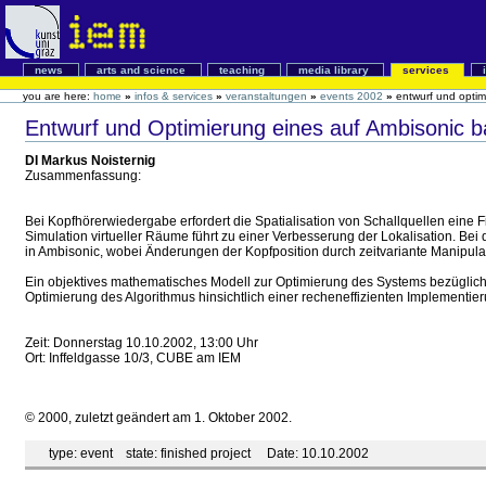
news
arts and science
teaching
media library
services
you are here:
home
»
infos & services
»
veranstaltungen
»
events 2002
»
entwurf und opti
Entwurf und Optimierung eines auf Ambisonic 
DI Markus Noisternig
Zusammenfassung:
Bei Kopfhörerwiedergabe erfordert die Spatialisation von Schallquellen eine F
Simulation virtueller Räume führt zu einer Verbesserung der Lokalisation. B
in Ambisonic, wobei Änderungen der Kopfposition durch zeitvariante Manipulati
Ein objektives mathematisches Modell zur Optimierung des Systems bezüglich de
Optimierung des Algorithmus hinsichtlich einer recheneffizienten Implementie
Zeit: Donnerstag 10.10.2002, 13:00 Uhr
Ort: Inffeldgasse 10/3, CUBE am IEM
© 2000, zuletzt geändert am 1. Oktober 2002.
type:
event
state:
finished project
Date:
10.10.2002