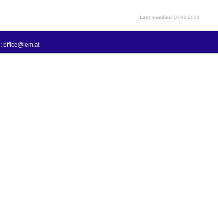
Last modified
16.02.2004
: office@iem.at