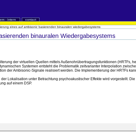
iem - intern
contact
mierung eines auf ambisonic basierenden binauralen wiedergabesystems
basierenden binauralen Wiedergabesystems
ilterung der virtuellen Quellen mittels Außenohrübertragungsfunktionen (HRTFs, he
ei dynamischen Systemen entsteht die Problematik zeitvarianter Interpolation zwis
on der Ambisonic-Signale realisiert werden. Die Implementierung der HRTFs kann som
r Lokalisation unter Betrachtung psychoakustischer Effekte wird vorgestellt. Die V
rung auf einem DSP.