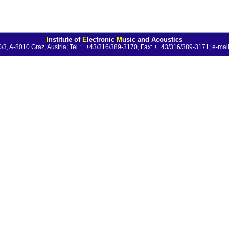
I
nstitute of
E
lectronic
M
usic and Acoustics
0/3, A-8010 Graz, Austria; Tel.: ++43/316/389-3170, Fax: ++43/316/389-3171;
e-mail