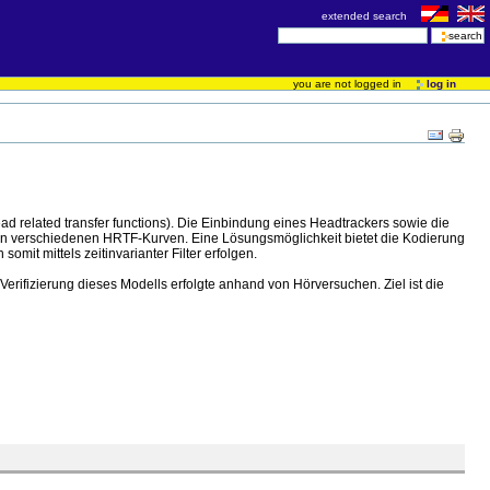
extended search
you are not logged in
log in
ad related transfer functions). Die Einbindung eines Headtrackers sowie die
chen verschiedenen HRTF-Kurven. Eine Lösungsmöglichkeit bietet die Kodierung
it mittels zeitinvarianter Filter erfolgen.
erifizierung dieses Modells erfolgte anhand von Hörversuchen. Ziel ist die