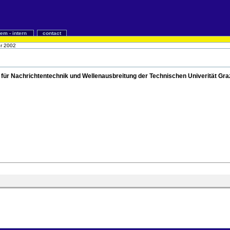
iem - intern
contact
ür 2002
t für Nachrichtentechnik und Wellenausbreitung der Technischen Univerität Gra