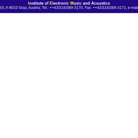
I
nstitute of
E
lectronic
M
usic and Acoustics
0/3, A-8010 Graz, Austria; Tel.: ++43/316/389-3170, Fax: ++43/316/389-3171;
e-mail