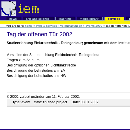
news
arts and science
teaching
media library
services
you are here:
home
»
infos & services
»
veranstaltungen
»
events 2002
»
tag der offenen t
Tag der offenen Tür 2002
Studienrichtung Elektrotechnik - Toningenieur; gemeinsam mit dem Institu
Vorstellen der Studienrichtung Elektrotechnik-Toningenieur
Fragen zum Studium
Besichtigung der optischen Lichtfunkstrecke
Besichtigung der Lehrstudios am IEM
Besichtigung der Lehrstudios am INW
© 2000, zuletzt geändert am 11. Februar 2002.
type:
event
state:
finished project
Date:
03.01.2002