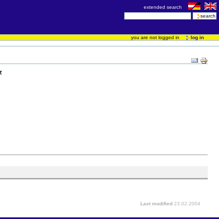
extended search
you are not logged in
log in
z
Last modified
23.02.2004