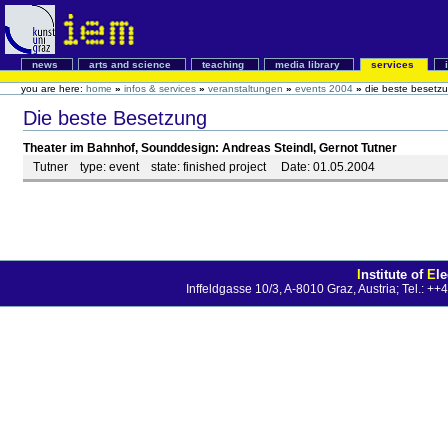
news
arts and science
teaching
media library
services
you are here:
home
»
infos & services
»
veranstaltungen
»
events 2004
»
die beste besetz
Die beste Besetzung
Theater im Bahnhof, Sounddesign: Andreas Steindl, Gernot Tutner
Tutner
type:
event
state:
finished project
Date:
01.05.2004
I
nstitute of
E
l
Inffeldgasse 10/3, A-8010 Graz, Austria; Tel.: 