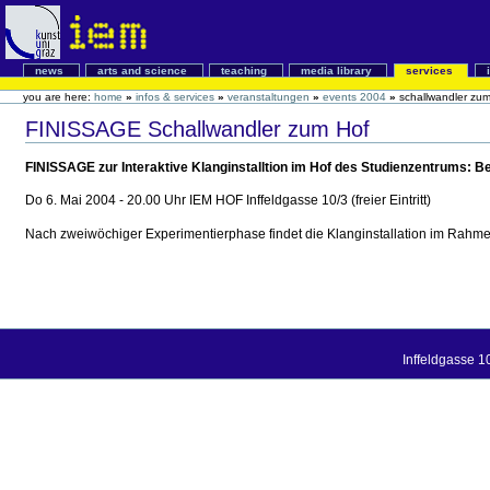
news
arts and science
teaching
media library
services
you are here:
home
»
infos & services
»
veranstaltungen
»
events 2004
»
schallwandler zum
FINISSAGE Schallwandler zum Hof
FINISSAGE zur Interaktive Klanginstalltion im Hof des Studienzentrums:
Do 6. Mai 2004 - 20.00 Uhr IEM HOF Inffeldgasse 10/3 (freier Eintritt)
Nach zweiwöchiger Experimentierphase findet die Klanginstallation im Rahmen 
Inffeldgasse 1