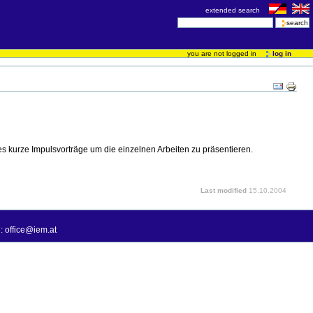
extended search
you are not logged in
log in
s kurze Impulsvorträge um die einzelnen Arbeiten zu präsentieren.
Last modified
15.10.2004
: office@iem.at