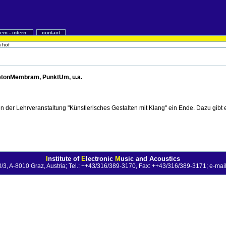
iem - intern
contact
 hof
 BetonMembram, PunktUm, u.a.
der Lehrveranstaltung "Künstlerisches Gestalten mit Klang" ein Ende. Dazu gibt e
I
nstitute of
E
lectronic
M
usic and Acoustics
0/3, A-8010 Graz, Austria; Tel.: ++43/316/389-3170, Fax: ++43/316/389-3171;
e-mail