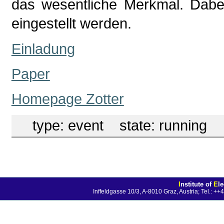
das wesentliche Merkmal. Dabei
eingestellt werden.
Einladung
Paper
Homepage Zotter
type:
event
state:
running
I
nstitute of
E
l
Inffeldgasse 10/3, A-8010 Graz, Austria; Tel.: 