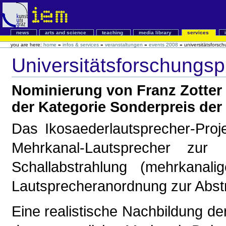
news
arts and science
teaching
media library
services
you are here:
home
»
infos & services
»
veranstaltungen
»
events 2008
»
universitätsforsch
Universitätsforschungsp
Nominierung von Franz Zotter 
der Kategorie Sonderpreis der
Das Ikosaederlautsprecher-Proj
Mehrkanal-Lautsprecher zur E
Schallabstrahlung (mehrkana
Lautsprecheranordnung zur Abst
Eine realistische Nachbildung de