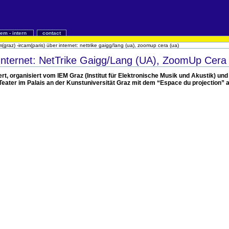
iem - intern
contact
(graz) -ircam(paris) über internet: nettrike gaigg/lang (ua), zoomup cera (ua)
Internet: NetTrike Gaigg/Lang (UA), ZoomUp Cera
, organisiert vom IEM Graz (Institut für Elektronische Musik und Akustik) und
 Teater im Palais an der Kunstuniversität Graz mit dem “Espace du projection