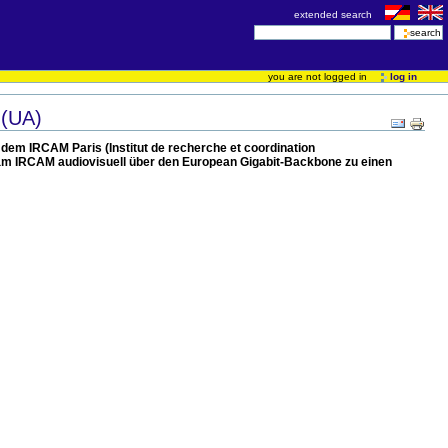
extended search
you are not logged in
log in
 (UA)
 dem IRCAM Paris (Institut de recherche et coordination
” am IRCAM audiovisuell über den European Gigabit-Backbone zu einen