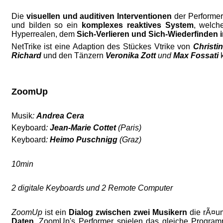
Die
visuellen und auditiven Interventionen
der Performer
und bilden so ein
komplexes reaktives System
, welch
Hyperrealen, dem
Sich-Verlieren und Sich-Wiederfinden i
NetTrike ist eine Adaption des Stückes
Vtrike von
Christi
Richard
und den Tänzern
Veronika Zott
und
Max Fossati
ZoomUp
Musik
:
Andrea Cera
Keyboard
:
Jean-Marie Cottet
(Paris)
Keyboard
:
Heimo Puschnigg
(Graz)
10min
2 digitale Keyboards und 2 Remote Computer
ZoomUp
ist ein
Dialog zwischen zwei Musikern
die rÃ¤um
Daten
. ZoomUp's Performer spielen das gleiche Programm