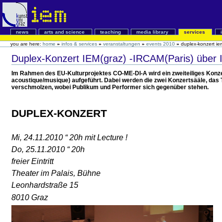
news
arts and science
teaching
media library
services
you are here:
home
»
infos & services
»
veranstaltungen
»
events 2010
»
duplex-konzert iem
Duplex-Konzert IEM(graz) -IRCAM(Paris) über 
Im Rahmen des EU-Kulturprojektes CO-ME-DI-A wird ein zweiteiliges Konzert
acoustique/musique) aufgeführt. Dabei werden die zwei Konzertsääle, das
verschmolzen, wobei Publikum und Performer sich gegenüber stehen.
DUPLEX-KONZERT
Mi, 24.11.2010 “ 20h mit Lecture !
Do, 25.11.2010 “ 20h
freier Eintritt
Theater im Palais, Bühne
Leonhardstraße 15
8010 Graz