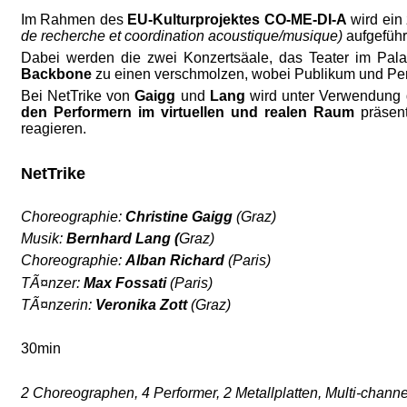
Im Rahmen des
EU-Kulturprojektes CO-ME-DI-A
wird ein 
de recherche et coordination acoustique/musique)
aufgeführ
Dabei werden die zwei Konzertsäale, das Teater im Pala
Backbone
zu einen verschmolzen, wobei Publikum und Per
Bei NetTrike von
Gaigg
und
Lang
wird unter Verwendung
den Performern im virtuellen und realen Raum
präsent
reagieren.
NetTrike
Choreographie:
Christine Gaigg
(Graz)
Musik:
Bernhard Lang (
Graz)
Choreographie:
Alban Richard
(Paris)
TÃ¤nzer:
Max Fossati
(Paris)
TÃ¤nzerin:
Veronika Zott
(Graz)
30min
2 Choreographen, 4 Performer, 2 Metallplatten, Multi-chan