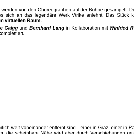
 werden von den Choreographen auf der Bühne gesampelt. Di
es sich an das legendäre Werk Vtrike anlehnt. Das Stück k
m virtuellen Raum.
ne Gaigg
und
Bernhard Lang
in Kollaboration mit
Winfried R
komplettiert.
lich weit voneinander entfernt sind - einer in Graz, einer in P
, die scheinbare Nähe wird aber durch Verschiebungen gestör