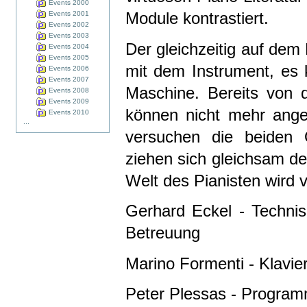
Events 2000
Module kontrastiert.
Events 2001
Events 2002
Events 2003
Der gleichzeitig auf dem 
Events 2004
Events 2005
mit dem Instrument, es
Events 2006
Events 2007
Maschine. Bereits von 
Events 2008
Events 2009
können nicht mehr ange
Events 2010
...
versuchen die beiden 
ziehen sich gleichsam d
Welt des Pianisten wird v
Gerhard Eckel - Technis
Betreuung
Marino Formenti - Klavie
Peter Plessas - Program