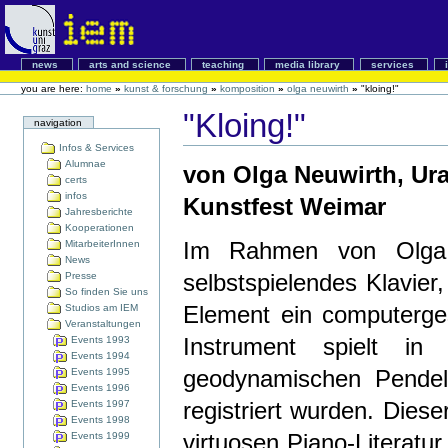
news
arts and science
teaching
media library
services
you are here:
home
»
kunst & forschung
»
komposition
»
olga neuwirth
»
"kloing!"
"Kloing!"
navigation
Infos & Services
Alumnae
von Olga Neuwirth, Ur
certs
infos
Kunstfest Weimar
Jahresberichte
Kooperationen
Im Rahmen von Olga N
MitarbeiterInnen
News
selbstspielendes Klavier
Presse
So finden Sie uns
Element ein computerge
Studios am IEM
Veranstaltungen
Instrument spielt in
Events 1993
Events 1994
geodynamischen Pendel
Events 1995
Events 1996
registriert wurden. Diese
Events 1997
Events 1998
virtuosen Piano-Literatu
Events 1999