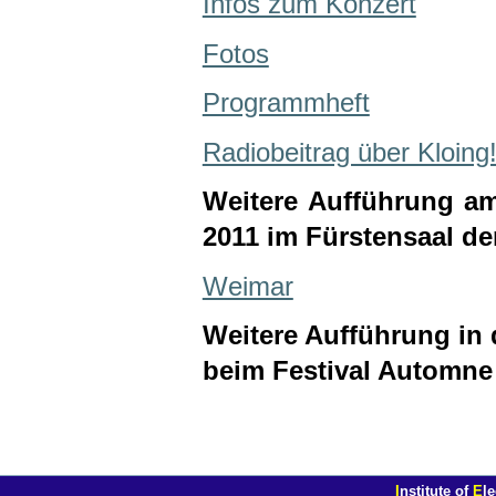
Infos zum Konzert
Fotos
Programmheft
Radiobeitrag über Kloin
Weitere Aufführung am
2011 im Fürstensaal d
Weimar
Weitere Aufführung in 
beim Festival Automne
I
nstitute of
E
l