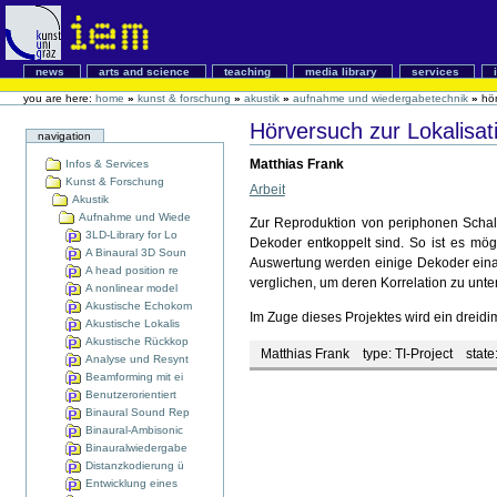
news
arts and science
teaching
media library
services
you are here:
home
»
kunst & forschung
»
akustik
»
aufnahme und wiedergabetechnik
»
hö
Hörversuch zur Lokalisa
navigation
Matthias Frank
Infos & Services
Kunst & Forschung
Arbeit
Akustik
Aufnahme und Wiede
Zur Reproduktion von periphonen Schall
3LD-Library for Lo
Dekoder entkoppelt sind. So ist es mögl
A Binaural 3D Soun
Auswertung werden einige Dekoder einan
A head position re
verglichen, um deren Korrelation zu unt
A nonlinear model
Akustische Echokom
Im Zuge dieses Projektes wird ein dreid
Akustische Lokalis
Akustische Rückkop
Matthias Frank
type:
TI-Project
state
Analyse und Resynt
Beamforming mit ei
Benutzerorientiert
Binaural Sound Rep
Binaural-Ambisonic
Binauralwiedergabe
Distanzkodierung ü
Entwicklung eines