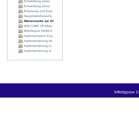
Entwicklung eines
Entwicklung eines
Erfassung und Eval
Hauptmikrofonverfa
Hörversuche zur Or
IEM CUBE 3D Mixer
IEM-Report 09/99 A
Implementation Kop
Implementierung de
Implementierung ei
Implementierung ei
...
Inffeldgasse 1