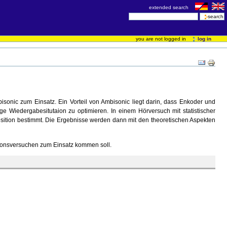
extended search
you are not logged in
log in
onic zum Einsatz. Ein Vorteil von Ambisonic liegt darin, dass Enkoder und
ge Wiedergabesitutaion zu optimieren. In einem Hörversuch mit statistischer
sition bestimmt. Die Ergebnisse werden dann mit den theoretischen Aspekten
tionsversuchen zum Einsatz kommen soll.