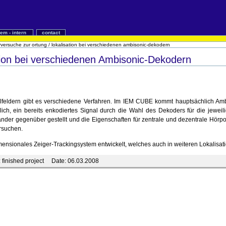
iem - intern
contact
rversuche zur ortung / lokalisation bei verschiedenen ambisonic-dekodern
tion bei verschiedenen Ambisonic-Dekodern
feldern gibt es verschiedene Verfahren. Im IEM CUBE kommt hauptsächlich Ambis
ich, ein bereits enkodiertes Signal durch die Wahl des Dekoders für die jeweili
der gegenüber gestellt und die Eigenschaften für zentrale und dezentrale Hörpo
ersuchen.
imensionales Zeiger-Trackingsystem entwickelt, welches auch in weiteren Lokalisa
:
finished project
Date:
06.03.2008