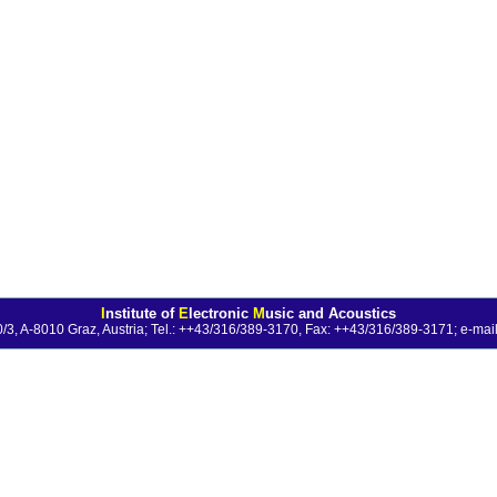
I
nstitute of
E
lectronic
M
usic and Acoustics
0/3, A-8010 Graz, Austria; Tel.: ++43/316/389-3170, Fax: ++43/316/389-3171;
e-mail