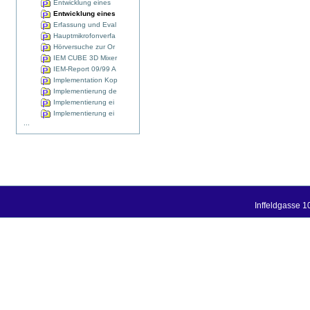
Entwicklung eines
Entwicklung eines
Erfassung und Eval
Hauptmikrofonverfa
Hörversuche zur Or
IEM CUBE 3D Mixer
IEM-Report 09/99 A
Implementation Kop
Implementierung de
Implementierung ei
Implementierung ei
...
Inffeldgasse 1