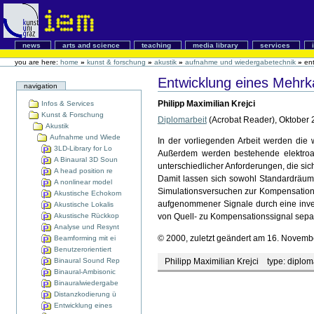
news
arts and science
teaching
media library
services
you are here:
home
»
kunst & forschung
»
akustik
»
aufnahme und wiedergabetechnik
»
ent
Entwicklung eines Mehrka
navigation
Philipp Maximilian Krejci
Infos & Services
Kunst & Forschung
Diplomarbeit
(Acrobat Reader), Oktober 
Akustik
Aufnahme und Wiede
In der vorliegenden Arbeit werden die
3LD-Library for Lo
Außerdem werden bestehende elektroaku
A Binaural 3D Soun
unterschiedlicher Anforderungen, die s
A head position re
Damit lassen sich sowohl Standardräum
A nonlinear model
Simulationsversuchen zur Kompensation 
Akustische Echokom
aufgenommener Signale durch eine inverse
Akustische Lokalis
Akustische Rückkop
von Quell- zu Kompensationssignal separ
Analyse und Resynt
© 2000, zuletzt geändert am 16. Novemb
Beamforming mit ei
Benutzerorientiert
Binaural Sound Rep
Philipp Maximilian Krejci
type:
diplom
Binaural-Ambisonic
Binauralwiedergabe
Distanzkodierung ü
Entwicklung eines