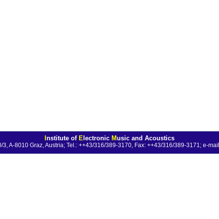
I
nstitute of
E
lectronic
M
usic and Acoustics
0/3, A-8010 Graz, Austria; Tel.: ++43/316/389-3170, Fax: ++43/316/389-3171;
e-mail