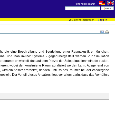
extended search
you are not logged in
log in
t, die eine Beschreibung und Beurteilung einer Raumakustik ermöglichen.
ine’ und ‘non in-line’ Systeme - gegenübergestellt werden. Zur Simulation
programm entwickelt, das auf dem Prinzip der Spiegelquellenmethode basiert.
ieren, wobei der konstruierte Raum auralisiert werden kann. Ausgehend von
ird ein Ansatz erarbeitet, der den Einfluss des Raumes bei der Wiedergabe
tellt. Der Vorteil dieses Ansatzes liegt vor allem darin, dass das Verhältnis