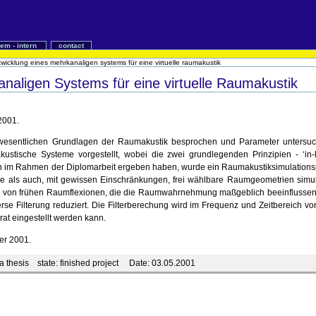
iem - intern
contact
wicklung eines mehrkanaligen systems für eine virtuelle raumakustik
naligen Systems für eine virtuelle Raumakustik
2001.
 wesentlichen Grundlagen der Raumakustik besprochen und Parameter untersuch
stische Systeme vorgestellt, wobei die zwei grundlegenden Prinzipien - ‘in-l
ich im Rahmen der Diplomarbeit ergeben haben, wurde ein Raumakustiksimulations
e als auch, mit gewissen Einschränkungen, frei wählbare Raumgeometrien simul
von frühen Raumflexionen, die die Raumwahrnehmung maßgeblich beeinflussen, w
 Filterung reduziert. Die Filterberechung wird im Frequenz und Zeitbereich vorges
at eingestellt werden kann.
er 2001.
a thesis
state:
finished project
Date:
03.05.2001