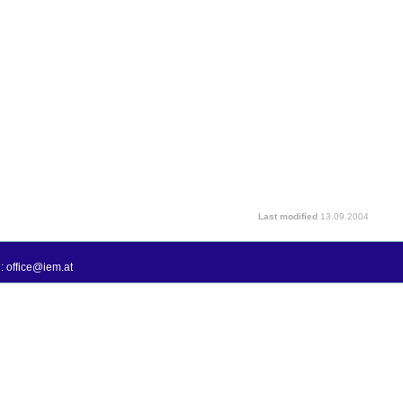
Last modified
13.09.2004
: office@iem.at