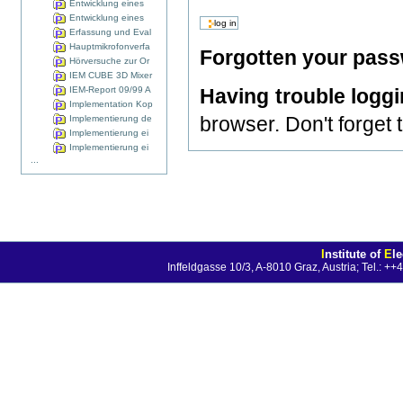
Entwicklung eines
Entwicklung eines
Erfassung und Eval
Hauptmikrofonverfa
Forgotten your pas
Hörversuche zur Or
IEM CUBE 3D Mixer
IEM-Report 09/99 A
Having trouble logg
Implementation Kop
browser. Don't forget 
Implementierung de
Implementierung ei
Implementierung ei
...
I
nstitute of
E
l
Inffeldgasse 10/3, A-8010 Graz, Austria; Tel.: 