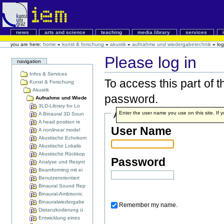
news
arts and science
teaching
media library
services
you are here:
home
»
kunst & forschung
»
akustik
»
aufnahme und wiedergabetechnik
»
lo
Please log in
navigation
Infos & Services
To access this part of 
Kunst & Forschung
Akustik
password.
Aufnahme und Wiede
3LD-Library for Lo
Account details
Enter the user name you use on this site. If y
A Binaural 3D Soun
A head position re
User Name
A nonlinear model
Akustische Echokom
Akustische Lokalis
Akustische Rückkop
Password
Analyse und Resynt
Beamforming mit ei
Benutzerorientiert
Binaural Sound Rep
Binaural-Ambisonic
Binauralwiedergabe
Remember my name.
Distanzkodierung ü
Entwicklung eines