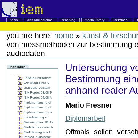
news
arts and science
teaching
media library
services
you are here:
home
»
kunst & forschu
von messmethoden zur bestimmung ein
audiodaten
Untersuchung v
navigation
...
Bestimmung eine
Entwurf und Durchf
Erstellung einer K
anhand realer A
Graduelle Verstärk
IEM-Report 03/98 P
IEM-Report 04/98 A
Implementierung ei
Mario Fresner
Implementierung ei
Implementierung un
Diplomarbeit
Klassifizierung vo
Messung von HRTFs
Modelle des mensch
Oftmals sollen versc
Modellierung von H
Passive akustische