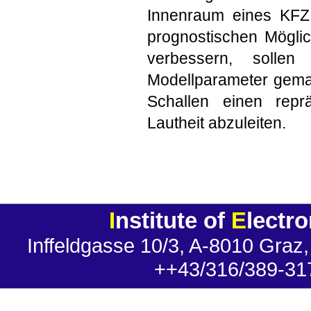
Innenraum eines KFZ 
prognostischen Möglic
verbessern, sollen
Modellparameter gemach
Schallen einen repr
Lautheit abzuleiten.
I
nstitute of
E
lectr
Inffeldgasse 10/3, A-8010 Graz,
++43/316/389-31