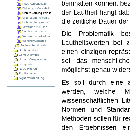
beinhalten können, bez
Psychoacoustical I
Richtungshörmodell
der Lautheit hängt da
Untersuchung von M
Untersuchung von p
die zeitliche Dauer d
Untersuchungen zu
Verfahren zur Tren
Vergleich von ster
Die Problematik be
Wahrnehmbarkeit vo
Lautheitswerten bei 
Weiterentwicklung
Technische Akustik
einen einzigen repräse
Bachelorarbeit
Computermusik
soll das menschliche
Human Computer Int
Komposition
möglichst genau wider
Neue Medien
Publikationen
Signalverarbeitung
Es soll durch eine a
...
werden, welche Me
wissenschaftlichen Li
Normen und Standar
Methoden sollen für rea
den Ergebnissen ei