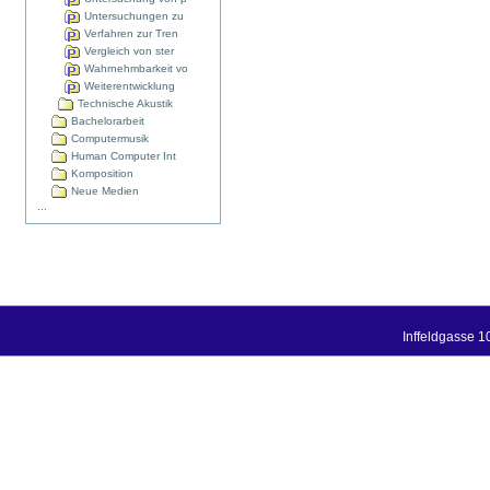
Untersuchungen zu
Verfahren zur Tren
Vergleich von ster
Wahrnehmbarkeit vo
Weiterentwicklung
Technische Akustik
Bachelorarbeit
Computermusik
Human Computer Int
Komposition
Neue Medien
...
Inffeldgasse 1