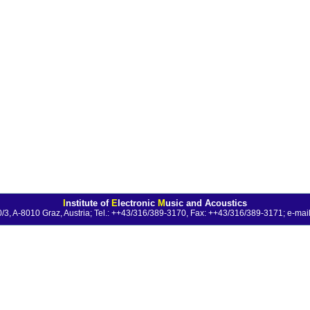
I
nstitute of
E
lectronic
M
usic and Acoustics
0/3, A-8010 Graz, Austria; Tel.: ++43/316/389-3170, Fax: ++43/316/389-3171;
e-mail