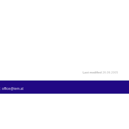
Last modified
26.09.2005
: office@iem.at