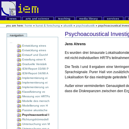
news
arts and science
teaching
media library
services
you are here:
home
»
kunst & forschung
»
akustik
»
psychoakustik
»
psychoacoustical invest
Psychoacoustical Investig
navigation
...
Jens Ahrens
Entwicklung eines
Entwicklung eines
Es wurden drei binaurale Lokalisationst
Entwurf und Durchf
mit nicht-individuellen HRTFs teilnahmen.
Erstellung einer K
Graduelle Verstärk
Die Tests I und II ergaben eine Verringe
IEM-Report 03/98 P
Sprachsignale. Purer Hall von zusätzlich
IEM-Report 04/98 A
Lokalisation für das niedrigste getestete 
Implementierung ei
Implementierung ei
Außer einer verminderten Genauigkeit de
Implementierung un
dass die Diskrepanzen zwischen den Ergeb
Klassifizierung vo
Messung von HRTFs
Modelle des mensch
Modellierung von H
Passive akustische
Psychoacoustical I
Richtungshörmodell
Untersuchung von M
Untersuchung von p