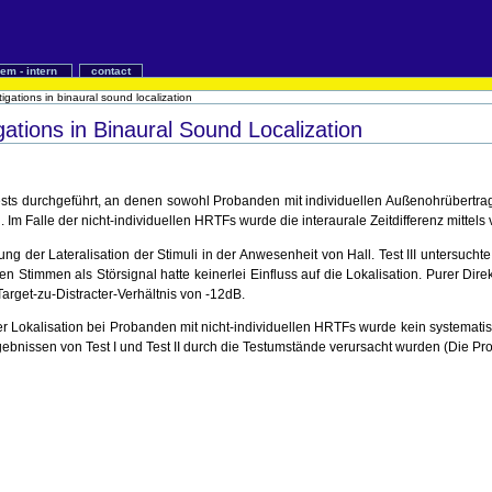
iem - intern
contact
igations in binaural sound localization
ations in Binaural Sound Localization
ests durchgeführt, an denen sowohl Probanden mit individuellen Außenohrübertra
 Im Falle der nicht-individuellen HRTFs wurde die interaurale Zeitdifferenz mittel
rung der Lateralisation der Stimuli in der Anwesenheit von Hall. Test III untersuc
en Stimmen als Störsignal hatte keinerlei Einfluss auf die Lokalisation. Purer Dir
Target-zu-Distracter-Verhältnis von -12dB.
r Lokalisation bei Probanden mit nicht-individuellen HRTFs wurde kein systematis
nissen von Test I und Test II durch die Testumstände verursacht wurden (Die Proba