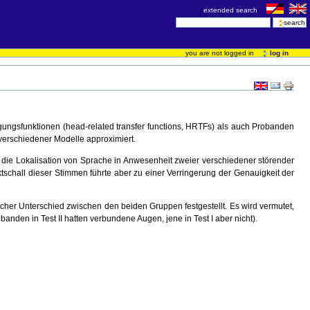
extended search
you are not logged in
log in
gungsfunktionen (head-related transfer functions, HRTFs) als auch Probanden
s verschiedener Modelle approximiert.
hte die Lokalisation von Sprache in Anwesenheit zweier verschiedener störender
ektschall dieser Stimmen führte aber zu einer Verringerung der Genauigkeit der
cher Unterschied zwischen den beiden Gruppen festgestellt. Es wird vermutet,
nden in Test II hatten verbundene Augen, jene in Test I aber nicht).