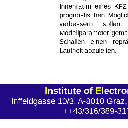
Innenraum eines KFZ 
prognostischen Möglic
verbessern, sollen
Modellparameter gemach
Schallen einen repr
Lautheit abzuleiten.
I
nstitute of
E
lectr
Inffeldgasse 10/3, A-8010 Graz,
++43/316/389-31