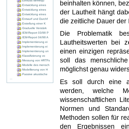
Einfluss tieffrequ
beinhalten können, bez
Entwicklung eines
Entwicklung eines
der Lautheit hängt da
Entwicklung eines
Entwurf und Durchf
die zeitliche Dauer de
Erstellung einer K
Graduelle Verstärk
Die Problematik be
IEM-Report 03/98 P
IEM-Report 04/98 A
Lautheitswerten bei 
Implementierung ei
Implementierung ei
einen einzigen repräse
Implementierung un
Klassifizierung vo
soll das menschliche
Messung von HRTFs
Modelle des mensch
möglichst genau widers
Modellierung von H
Passive akustische
...
Es soll durch eine a
werden, welche Me
wissenschaftlichen Li
Normen und Standar
Methoden sollen für rea
den Ergebnissen ei