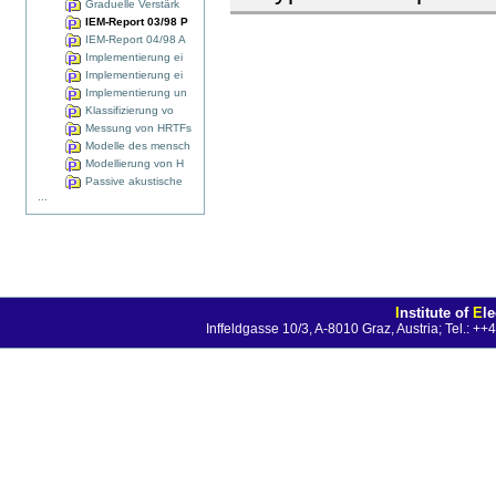
Graduelle Verstärk
IEM-Report 03/98 P
IEM-Report 04/98 A
Implementierung ei
Implementierung ei
Implementierung un
Klassifizierung vo
Messung von HRTFs
Modelle des mensch
Modellierung von H
Passive akustische
...
I
nstitute of
E
l
Inffeldgasse 10/3, A-8010 Graz, Austria; Tel.: 