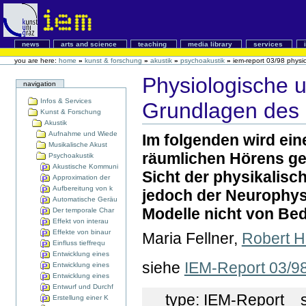
news
arts and science
teaching
media library
services
you are here:
home
»
kunst & forschung
»
akustik
»
psychoakustik
»
iem-report 03/98 phys
Physiologische 
navigation
Infos & Services
Grundlagen des 
Kunst & Forschung
Akustik
Aufnahme und Wiede
Im folgenden wird ein
Musikalische Akust
räumlichen Hörens ge
Psychoakustik
Akustische Kommuni
Sicht der physikalisc
Approximation der
Aufbereitung von k
jedoch der Neurophysio
Automatische Geräu
Modelle nicht von Bed
Der temporale Char
Effekt von interau
Effekte von binaur
Maria Fellner,
Robert H
Einfluss tieffrequ
Entwicklung eines
siehe
IEM-Report 03/9
Entwicklung eines
Entwicklung eines
Entwurf und Durchf
type:
IEM-Report
st
Erstellung einer K