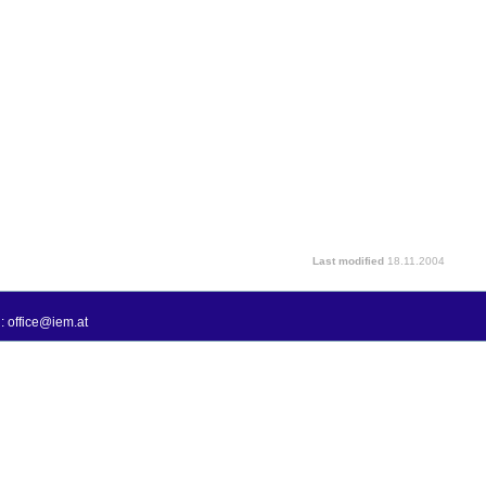
Last modified
18.11.2004
: office@iem.at