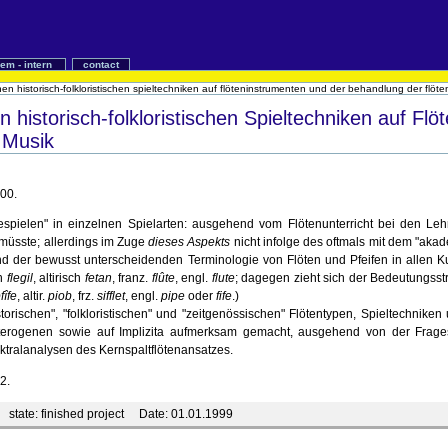
iem - intern
contact
hen historisch-folkloristischen spieltechniken auf flöteninstrumenten und der behandlung der flöte
n historisch-folkloristischen Spieltechniken auf F
r Musik
000.
espielen" in einzelnen Spielarten: ausgehend vom Flötenunterricht bei den Lehr
müsste; allerdings im Zuge
dieses Aspekts
nicht infolge des oftmals mit dem "aka
d der bewusst unterscheidenden Terminologie von Flöten und Pfeifen in allen Kul
ch
flegil
, altirisch
fetan
, franz.
flûte
, engl.
flute
; dagegen zieht sich der Bedeutungsstr
fîfe
, altir.
piob
, frz.
sifflet
, engl.
pipe
oder
fife
.)
orischen", "folkloristischen" und "zeitgenössischen" Flötentypen, Spieltechnik
erogenen sowie auf Implizita aufmerksam gemacht, ausgehend von der Fragestell
tralanalysen des Kernspaltflötenansatzes.
2.
state:
finished project
Date:
01.01.1999