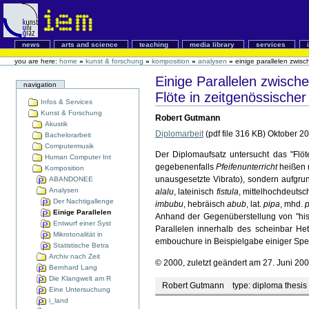
news
arts and science
teaching
media library
services
you are here:
home
»
kunst & forschung
»
komposition
»
analysen
»
einige parallelen zwisc
Einige Parallelen zwische
navigation
Flöte in zeitgenössische
Infos & Services
Kunst & Forschung
Robert Gutmann
Akustik
Diplomarbeit
(pdf file 316 KB) Oktober 2
Bachelorarbeit
Computermusik
Der Diplomaufsatz untersucht das "Flöt
Human Computer Int
gegebenenfalls
Pfeifenunterricht
heißen 
Komposition
unausgesetzte Vibrato), sondern aufgrun
ABANDONEE
Analysen
alalu
, lateinisch
fistula
, mittelhochdeuts
Der Nachtigallenge
imbubu
, hebräisch
abub
, lat.
pipa
, mhd.
p
Einige Parallelen
Anhand der Gegenüberstellung von "hist
Entwurf einer Syst
Parallelen innerhalb des scheinbar Het
Mikrotonalität in
embouchure in Beispielgabe einiger Spek
Statistische Betra
Archiv nach Zeit
© 2000, zuletzt geändert am 27. Juni 200
Bernhard Lang
Die Klangwelt am R
Robert Gutmann
type:
diploma thesis
Eine Untersuchung
i_land