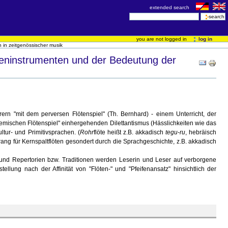
extended search
you are not logged in
log in
n in zeitgenössischer musik
löteninstrumenten und der Bedeutung der
ern "mit dem perversen Flötenspiel" (Th. Bernhard) - einem Unterricht, der
demischen Flötenspiel" einhergehenden Dilettantismus (Hässlichkeiten wie das
tur- und Primitivsprachen. (
Rohr
flöte heißt z.B. akkadisch
tegu-ru
, hebräisch
ang für Kernspaltflöten gesondert durch die Sprachgeschichte, z.B. akkadisch
en und Repertorien bzw. Traditionen werden Leserin und Leser auf verborgene
ung nach der Affinität von "Flöten-" und "Pfeifenansatz" hinsichtlich der