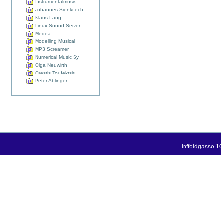
Instrumentalmusik
Johannes Sienknech
Klaus Lang
Linux Sound Server
Medea
Modelling Musical
MP3 Screamer
Numerical Music Sy
Olga Neuwirth
Orestis Toufektsis
Peter Ablinger
...
Inffeldgasse 1