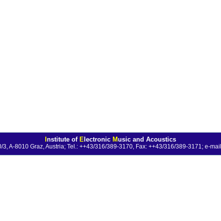
I
nstitute of
E
lectronic
M
usic and Acoustics
0/3, A-8010 Graz, Austria; Tel.: ++43/316/389-3170, Fax: ++43/316/389-3171;
e-mail