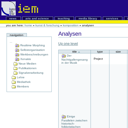
news
arts and science
teaching
media library
services
you are here:
home
»
kunst & forschung
»
komposition
»
analysen
Analysen
navigation
...
Up one level
Realtime Morphing
Selbstorganisation
title
type
size
Werkbeschreibungen
Der
Project
Xenakis
Nachtigallengesang
in der Musik
Neue Medien
Publikationen
Signalverarbeitung
Lehre
Mediathek
Members
Einige
Parallelen zwischen
historisch-
folkloristischen