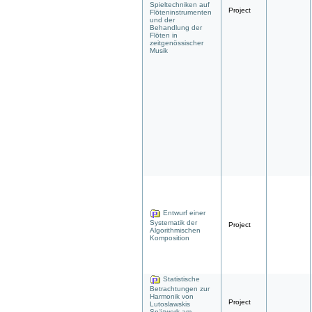
Spieltechniken auf
Project
Flöteninstrumenten
und der
Behandlung der
Flöten in
zeitgenössischer
Musik
Entwurf einer
Systematik der
Project
Algorithmischen
Komposition
Statistische
Betrachtungen zur
Harmonik von
Project
Lutoslawskis
Spätwerk am