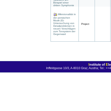
Beispiel einer
dritten Symphonie
Mikrotonalität in
der persischen
Musik (II)-
Untersuchung von
Project
Detailproblemen in
neuen Vorschlägen
zum Tonsystem der
Gegenwart
I
nstitute of
E
l
Inffeldgasse 10/3, A-8010 Graz, Austria; Tel.: 