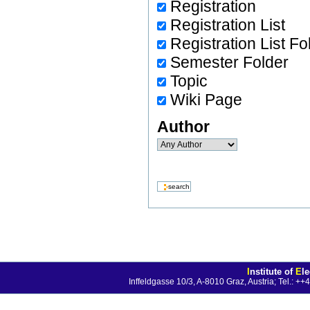
Registration
Registration List
Registration List Fo
Semester Folder
Topic
Wiki Page
Author
I
nstitute of
E
l
Inffeldgasse 10/3, A-8010 Graz, Austria; Tel.: 