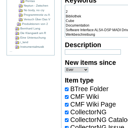
Keywords
Pentas
Neptun - Zwischen
No body, no cry
Programmnotiz zu A
Versuch Über Das V
Produktionen von 2
Bernhard Lang
Die Klangwelt am R
Eine Untersuchung
i_land
Description
Instrumentalmusik
...
New items since
Item type
BTree Folder
CMF Wiki
CMF Wiki Page
CollectorNG
CollectorNG Catal
CollectorNG Issue