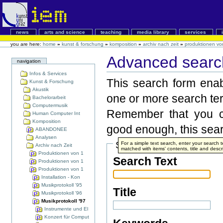
news
arts and science
teaching
media library
services
you are here:
home
»
kunst & forschung
»
komposition
»
archiv nach zeit
»
produktionen vo
Advanced search
navigation
Infos & Services
This search form enabl
Kunst & Forschung
Akustik
one or more search te
Bachelorarbeit
Computermusik
Remember that you ca
Human Computer Int
Komposition
good enough, this searc
ABANDONEE
Analysen
Search Terms
For a simple text search, enter your search
Archiv nach Zeit
matched with items' contents, title and descr
Produktionen von 1
Search Text
Produktionen von 1
Produktionen von 1
Installation - Kon
Musikprotokoll '95
Title
Musikprotokoll '96
Musikprotokoll '97
Instrumente und El
Konzert für Comput