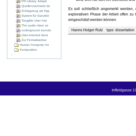
PD Library: Adapti
Quellennachweis de
Es soll schließlich angemerkt werden,
Schlagzeug als Hyp
explorativen Phase der Arbeit offen zu
System für Ganzkör
eingeschätzt werden können.
Tangible User Inte
The audio mixer as
Hanns Holger Rutz
type:
dissertation
underground sounds
User-oriented deve
Zur Formalisierbar
Human Computer Int
Komposition
...
Inffeldgasse 1