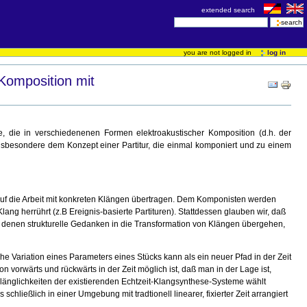
extended search
you are not logged in
log in
Komposition mit
e, die in verschiedenenen Formen elektroakustischer Komposition (d.h. der
nsbesondere dem Konzept einer Partitur, die einmal komponiert und zu einem
uf die Arbeit mit konkreten Klängen übertragen. Dem Komponisten werden
ng herrührt (z.B Ereignis-basierte Partituren). Stattdessen glauben wir, daß
n denen strukturelle Gedanken in die Transformation von Klängen übergehen,
e Variation eines Parameters eines Stücks kann als ein neuer Pfad in der Zeit
 vorwärts und rückwärts in der Zeit möglich ist, daß man in der Lage ist,
ulänglichkeiten der existierenden Echtzeit-Klangsynthese-Systeme wählt
eßlich in einer Umgebung mit tradtionell linearer, fixierter Zeit arrangiert