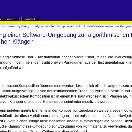
iem - intern
contact
r software-umgebung zur algorithmischen komposition mit konkreten/elektroakustischen klängen
ng einer Software-Umgebung zur algorithmischen 
schen Klängen
 Klang-Synthese und -Transformation hochentwickelt sind, folgen die Werkzeug
ndung finden, meist den traditionellen Paradigmen aus der Instrumentalmusik, i
 aufgeführt wird.
orithmischen Komposition übernommen werden, lassen sich oft nicht angemessen a
sation aufgezwängt, die von der instrumentalen Trennung zwischen Struktur und Kla
lektroakustischen Komposition ist: in einem Kreislauf wechseln sich Phasen ab, i
e von Klängen strukturelle Elemente generiert oder modifiziert werden.
 wenn indeterminierte Elemente in der Komposition zugelassen werden. Jede möglich
chläuft. Um diese Variationen zu erzeugen, ist es entscheidend, daß eine Navigation
eit zu vergleichen, einige auszuschließen, andere zu bevorzugen etc. Mit den Unz
 die Klangsynthese-Umgebung zur Erzeugung von Rohmaterial zu verwenden, das schli
 eine Kontrolle der (Makro-)Zeitorganisation möglich ist.