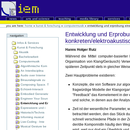
news
arts and science
teaching
media library
services
you are here:
home
»
kunst & forschung
»
computermusik
»
entwicklung und erprobung eine
Entwicklung und Erprobu
navigation
konkreten/elektroakusti
Infos & Services
Kunst & Forschung
Hanns Holger Rutz
Akustik
Während die Mittel computer-basierter
Bachelorarbeit
Organisation von Klang/Geräusch) Verwe
Computermusik
Algorithmische Kom
späteren Zeitpunkt stets in gleicher Weise
An Interdisciplina
Zwei Hauptprobleme existieren:
Audio over Interne
Binauralsignale zu
Konzepte, die von Software zur alg
Composing Space. T
Echtzeit-Interacti
fragwürdige Modelle der Klangorgani
Embodied Generativ
"Feedback" das Kernelement in der e
Engineer Your Soun
und solche, in denen aus der Analys
Entwicklung und Er
Expressivere und i
Zeit ist der wesentliche Parameter,
Historisch/Technis
betrachtet werden, den das Stück dur
Informing musical
schnell verschiedene Pfade in der Z
Live-Coding - Inte
der/die KomponistIn häufig den Weg,
Musical Gesture be
wird, weil nur dort ein Überblick und