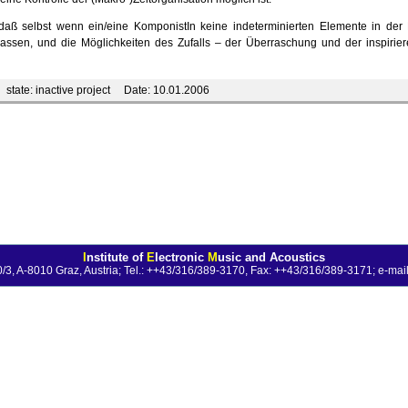
 daß selbst wenn ein/eine KomponistIn keine indeterminierten Elemente in der
 lassen, und die Möglichkeiten des Zufalls – der Überraschung und der inspiri
state:
inactive project
Date:
10.01.2006
I
nstitute of
E
lectronic
M
usic and Acoustics
0/3, A-8010 Graz, Austria; Tel.: ++43/316/389-3170, Fax: ++43/316/389-3171;
e-mail