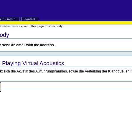
iem - intern
contact
irtual acoustics
»
send this page to somebody
body
 to send an email with the address.
 Playing Virtual Acoustics
rkt sich die Akustik des Aufführungsraumes, sowie die Verteilung der Klangquell