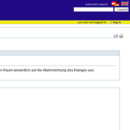
extended search
you are not logged in
log in
en im Raum wesentlich auf die Wahrnehmung des Klanges aus.