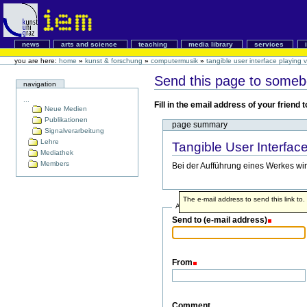
news
arts and science
teaching
media library
services
you are here:
home
»
kunst & forschung
»
computermusik
»
tangible user interface playing v
Send this page to some
navigation
...
Fill in the email address of your friend
Neue Medien
Publikationen
page summary
Signalverarbeitung
Lehre
Tangible User Interface
Mediathek
Members
Bei der Aufführung eines Werkes wi
The e-mail address to send this link to.
Address info
Send to (e-mail address)
From
Comment