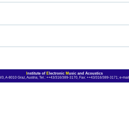
I
nstitute of
E
lectronic
M
usic and Acoustics
0/3, A-8010 Graz, Austria; Tel.: ++43/316/389-3170, Fax: ++43/316/389-3171;
e-mail