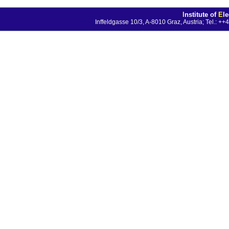
I
nstitute of
E
l
Inffeldgasse 10/3, A-8010 Graz, Austria; Tel.: 