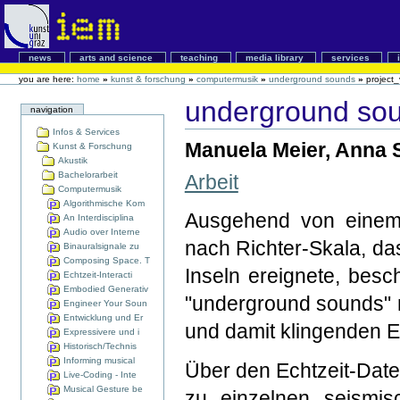
news
arts and science
teaching
media library
services
you are here:
home
»
kunst & forschung
»
computermusik
»
underground sounds
»
project_
underground so
navigation
Infos & Services
Manuela Meier, Anna S
Kunst & Forschung
Akustik
Bachelorarbeit
Arbeit
Computermusik
Algorithmische Kom
Ausgehend von einem
An Interdisciplina
Audio over Interne
nach Richter-Skala, da
Binauralsignale zu
Composing Space. T
Inseln ereignete, besc
Echtzeit-Interacti
Embodied Generativ
"underground sounds"
Engineer Your Soun
Entwicklung und Er
und damit klingenden E
Expressivere und i
Historisch/Technis
Informing musical
Über den Echtzeit-Da
Live-Coding - Inte
Musical Gesture be
zu einzelnen seismisc