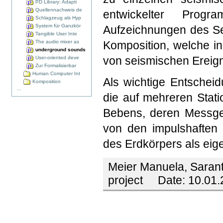
PD Library: Adapti
Quellennachweis de
entwickelter Prog
Schlagzeug als Hyp
System für Ganzkör
Aufzeichnungen des Se
Tangible User Inte
The audio mixer as
Komposition, welche in 
underground sounds
von seismischen Ereign
User-oriented deve
Zur Formalisierbar
Human Computer Int
Als wichtige Entschei
Komposition
...
die auf mehreren Stat
Bebens, deren Messge
von den impulshafte
des Erdkörpers als eig
Meier Manuela, Sarant
project
Date:
10.01.