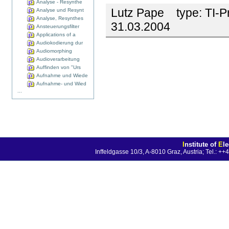
Analyse - Resynthe
Lutz Pape
type:
TI-P
Analyse und Resynt
Analyse, Resynthes
31.03.2004
Ansteuerungsfilter
Applications of a
Audiokodierung dur
Audiomorphing
Audioverarbeitung
Auffinden von "Urs
Aufnahme und Wiede
Aufnahme- und Wied
...
I
nstitute of
E
l
Inffeldgasse 10/3, A-8010 Graz, Austria; Tel.: 