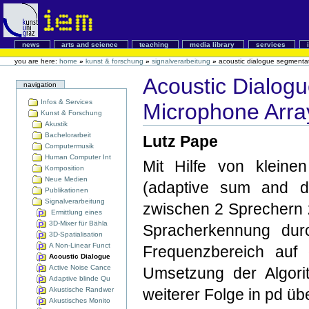
news
arts and science
teaching
media library
services
you are here:
home
»
kunst & forschung
»
signalverarbeitung
»
acoustic dialogue segmentat
Acoustic Dialog
navigation
Infos & Services
Microphone Arra
Kunst & Forschung
Akustik
Bachelorarbeit
Lutz Pape
Computermusik
Human Computer Int
Mit Hilfe von kleinen
Komposition
Neue Medien
(adaptive sum and d
Publikationen
Signalverarbeitung
zwischen 2 Sprechern z
Ermittlung eines
3D-Mixer für Bähla
Spracherkennung dur
3D-Spatialisation
A Non-Linear Funct
Frequenzbereich auf
Acoustic Dialogue
Active Noise Cance
Umsetzung der Algorit
Adaptive blinde Qu
Akustische Randwer
weiterer Folge in pd übe
Akustisches Monito